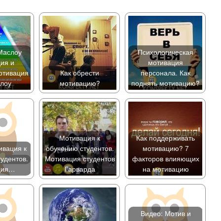
Маслоу
Психологическая
ия и
мотивация
отивация
Как обрести
персонала. Как
лоу
мотивацию?
поднять мотивацию?
Мотивация к
Как поддерживать
ивация к
обучению студентов.
мотивацию? 7
удентов.
Мотивация студентов
факторов влияющих
ция…
Гарварда
на мотивацию
Видео: Мотив и