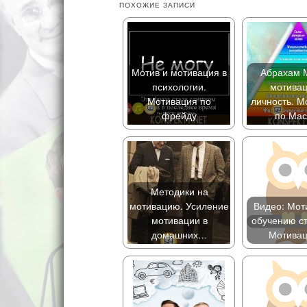
ПОХОЖИЕ ЗАПИСИ
Мотив и мотивация в
Абрахам 
психологии.
мотивац
Мотивация по
личность. М
фрейду
по Мас
Методики на
мотивацию. Усиление
Видео: Мот
мотивации в
обучению ст
домашних…
Мотива