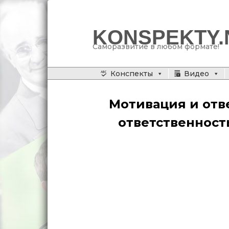
KONSPEKTY.
Саморазвитие в любом формате!
Главное меню
Конспекты
Видео
Перейти
к
Мотивация и отв
основному
ответственност
содержимому