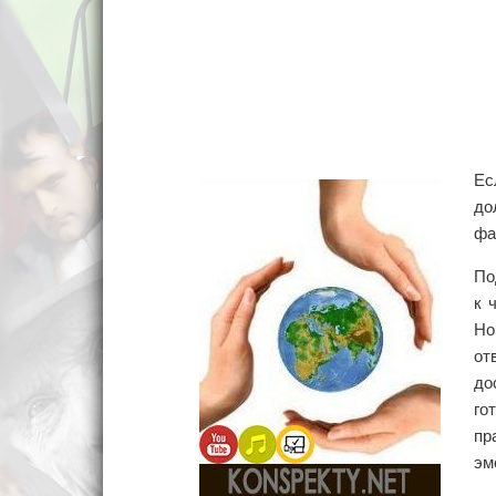
Ес
до
фа
По
к 
Но
от
до
го
пр
эм