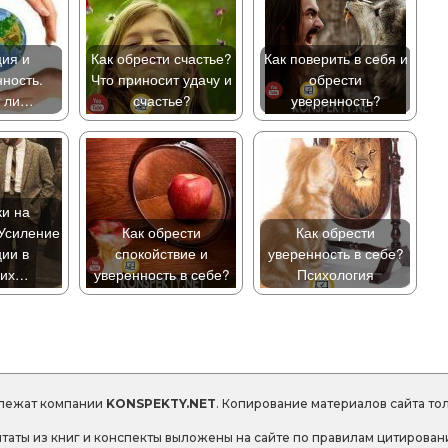
ия и
Как обрести счастье?
Как поверить в себя и
нность.
Что приносит удачу и
обрести
т ли…
счастье?
уверенность?
и на
Усиление
Как обрести
Как обрести
ии в
спокойствие и
уверенность в себе?
них…
уверенность в себе?
Психология
длежат компании
KONSPEKTY.NET
. Копирование материалов сайта то
таты из книг и конспекты выложены на сайте по правилам цитирован