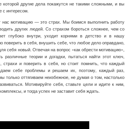
е которой другие дела покажутся не такими сложными, и вы
е с интересом.
от нас мотивацию — это страх. Мы боимся выполнить работу
дводить других людей. Со страхом бороться сложнее, чем со
вет глубоко внутри, уходит корнями в детство и в нашу
 поверить в себя, внушить себе, что любое дело оправдано,
для себя новый. Отвечая на вопрос «как обрести мотивацию»,
ть различные теории и догадки, пытаться найти этот ключ,
, страхи и поверить в себя, но стоит помнить, что каждый
здаем себе проблемы и решаем их, поэтому, каждый раз,
ы только оттягиваем неизбежное, не думая о том, настолько
азвиваться. Мотивируйте себя, ставьте цели и идите к ним,
омплексы, и тогда успех не заставит себя ждать.