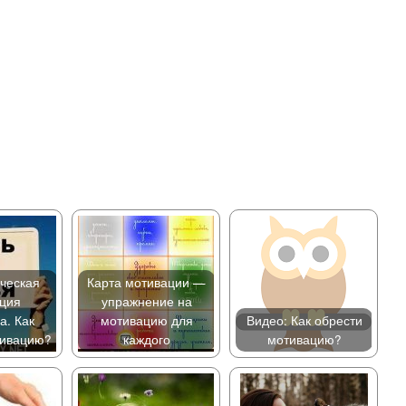
ческая
Карта мотивации —
ция
упражнение на
а. Как
мотивацию для
Видео: Как обрести
тивацию?
каждого
мотивацию?