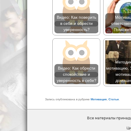
Видео: Как поверить
Мотивац
в себя и обрести
ответстве
уверенность?
Поможе
Методик
Видео: Как обрести
мотивацию. 
спокойствие и
мотивац
уверенность в себе?
домаш
Запись опубликована в рубрике
Мотивация
,
Статьи
.
Все материалы прина
Ци