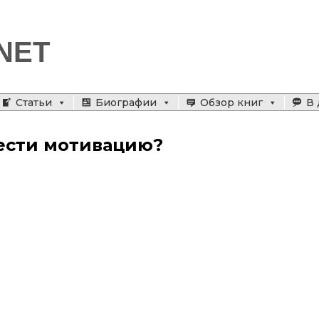
NET
Статьи
Биографии
Обзор книг
В 
ести мотивацию?