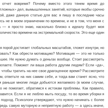
 отчет вовремя? Почему вместо этого тянем время до
отложных» дел, вымышленных занятий, которые якобы срочно
ой, даже данную статью для вас я пишу в последние часы
сь не в моем ограничении по времени, и не в том, что меня с
а — я просто знаю, насколько близко к идеалу будет моя
 количество времени на экстремальной скорости. Это еще один
ая порой достигает глобальных масштабов, гложет изнутри, но
вовать? Как обрести мотивацию? Мотивация — это не только
льшее. Не нужно думать о деньгах вообще. Стоит рассмотреть
делаете. Поможет ли ваша работа другим людям? Если «да»,
о, чтобы тратить на нее свое драгоценное время? Рассмотрите
м, ответьте на них самим себе, и тогда вам станет ясно, что
м раньше многие люди добьются желаемого (в моем случае,
о не помогает, обратимся к истокам проблемы. Как правило,
равится. Если я не люблю мыть посуду, то во время уборки я
 подход. Психологи утверждают, что нужно начинать с более
редь самую муторную и неприятную работу — а здесь иначе,