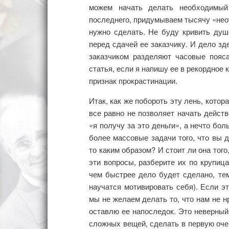
можем начать делать необходимый
последнего, придумываем тысячу «не
нужно сделать. Не буду кривить душ
перед сдачей ее заказчику. И дело зде
заказчиком разделяют часовые пояс
статья, если я напишу ее в рекордное
признак прокрастинации.
Итак, как же побороть эту лень, котор
все равно не позволяет начать дейст
«я получу за это деньги», а нечто бо
более массовые задачи того, что вы 
то каким образом? И стоит ли она тог
эти вопросы, разберите их по крупица
чем быстрее дело будет сделано, те
научатся мотивировать себя). Если эт
мы не желаем делать то, что нам не н
оставлю ее напоследок. Это неверный
сложных вещей, сделать в первую оче