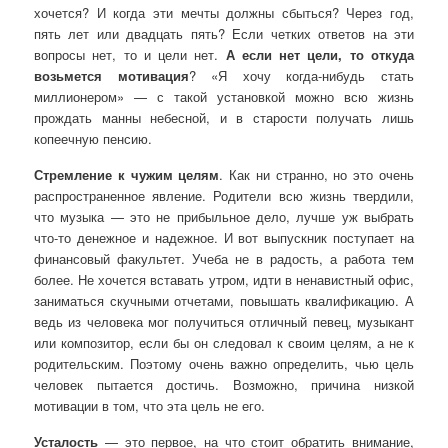
хочется? И когда эти мечты должны сбыться? Через год,
пять лет или двадцать пять? Если четких ответов на эти
вопросы нет, то и цели нет.
А если нет цели, то откуда
возьмется мотивация
? «Я хочу когда-нибудь стать
миллионером» — с такой установкой можно всю жизнь
прождать манны небесной, и в старости получать лишь
копеечную пенсию.
Стремление к чужим целям
. Как ни странно, но это очень
распространенное явление. Родители всю жизнь твердили,
что музыка — это не прибыльное дело, лучше уж выбрать
что-то денежное и надежное. И вот выпускник поступает на
финансовый факультет. Учеба не в радость, а работа тем
более. Не хочется вставать утром, идти в ненавистный офис,
заниматься скучными отчетами, повышать квалификацию. А
ведь из человека мог получиться отличный певец, музыкант
или композитор, если бы он следовал к своим целям, а не к
родительским. Поэтому очень важно определить, чью цель
человек пытается достичь. Возможно, причина низкой
мотивации в том, что эта цель не его.
Усталость
— это первое, на что стоит обратить внимание,