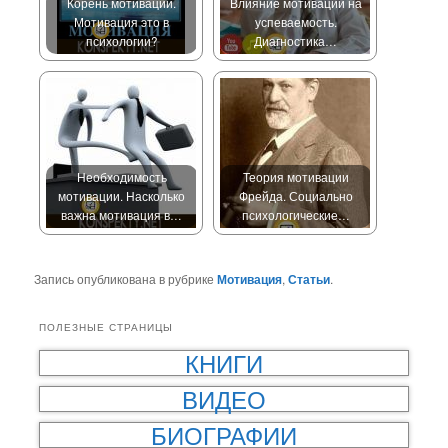
Корень мотивации.
Влияние мотивации на
Мотивация это в
успеваемость.
психологии?
Диагностика…
Необходимость
Теория мотивации
мотивации. Насколько
Фрейда. Социально
важна мотивация в…
психологические…
Запись опубликована в рубрике
Мотивация
,
Статьи
.
ПОЛЕЗНЫЕ СТРАНИЦЫ
КНИГИ
ВИДЕО
БИОГРАФИИ