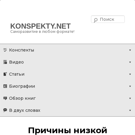
Поис
KONSPEKTY.NET
Саморазвитие в любом формате!
Главное меню
Перейти
Конспекты
к
Видео
основному
содержимому
Статьи
Биографии
Обзор книг
В двух словах
Причины низкой