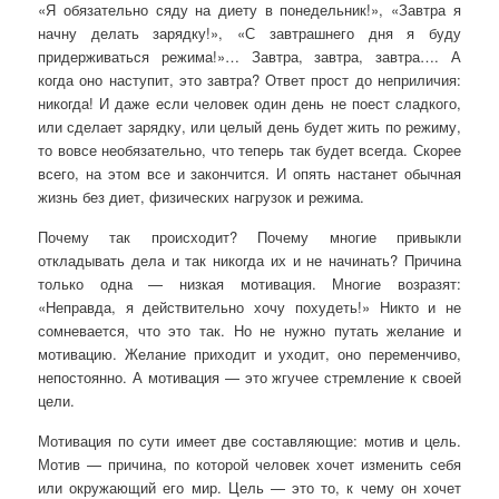
«Я обязательно сяду на диету в понедельник!», «Завтра я
начну делать зарядку!», «С завтрашнего дня я буду
придерживаться режима!»… Завтра, завтра, завтра…. А
когда оно наступит, это завтра? Ответ прост до неприличия:
никогда! И даже если человек один день не поест сладкого,
или сделает зарядку, или целый день будет жить по режиму,
то
вовсе необязательно, что теперь так будет всегда. Скорее
всего, на этом все и закончится. И опять настанет обычная
жизнь без диет, физических нагрузок и режима.
Почему так происходит? Почему многие привыкли
откладывать дела и так никогда их и не начинать? Причина
только одна — низкая мотивация. Многие возразят:
«Неправда, я действительно хочу похудеть!» Никто и не
сомневается, что это так. Но не нужно путать желание и
мотивацию. Желание приходит и уходит, оно переменчиво,
непостоянно. А мотивация — это жгучее стремление к своей
цели.
Мотивация по сути имеет две составляющие: мотив и цель.
Мотив — причина, по которой человек хочет изменить себя
или окружающий его мир. Цель — это то, к чему он хочет