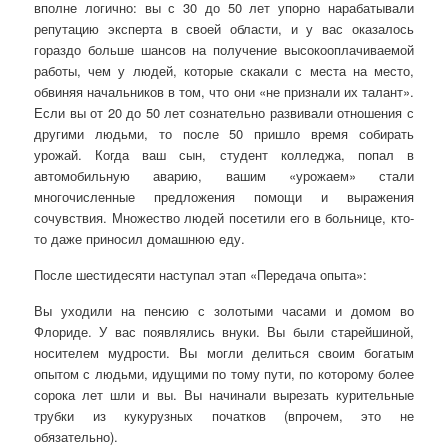
вполне логично: вы с 30 до 50 лет упорно нарабатывали
репутацию эксперта в своей области, и у вас оказалось
гораздо больше шансов на получение высокооплачиваемой
работы, чем у людей, которые скакали с места на место,
обвиняя начальников в том, что они «не признали их талант».
Если вы от 20 до 50 лет сознательно развивали отношения с
другими людьми, то после 50 пришло время собирать
урожай. Когда ваш сын, студент колледжа, попал в
автомобильную аварию, вашим «урожаем» стали
многочисленные предложения помощи и выражения
сочувствия. Множество людей посетили его в больнице, кто-
то даже приносил домашнюю еду.
После шестидесяти наступал этап «Передача опыта»:
Вы уходили на пенсию с золотыми часами и домом во
Флориде. У вас появлялись внуки. Вы были старейшиной,
носителем мудрости. Вы могли делиться своим богатым
опытом с людьми, идущими по тому пути, по которому более
сорока лет шли и вы. Вы начинали вырезать курительные
трубки из кукурузных початков (впрочем, это не
обязательно).