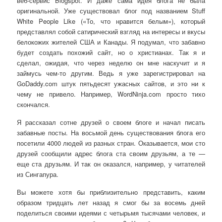
веб-сервис Blogspot. И даже сама идея блога не была
оригинальной. Уже существовал блог под названием Stuff
White People Like («То, что нравится белым»), который
представлял собой сатирический взгляд на интересы и вкусы
белокожих жителей США и Канады. Я подумал, что забавно
будет создать похожий сайт, но о христианах. Так я и
сделал, ожидая, что через неделю он мне наскучит и я
займусь чем-то другим. Ведь я уже зарегистрировал на
GoDaddy.com штук пятьдесят ужасных сайтов, и это ни к
чему не привело. Например, WordNinja.com просто тихо
скончался.
Я рассказал сотне друзей о своем блоге и начал писать
забавные посты. На восьмой день существования блога его
посетили 4000 людей из разных стран. Оказывается, мои сто
друзей сообщили адрес блога ста своим друзьям, а те —
еще ста друзьям. И так он оказался, например, у читателей
из Сингапура.
Вы можете хотя бы приблизительно представить, каким
образом тридцать лет назад я смог бы за восемь дней
поделиться своими идеями с четырьмя тысячами человек, и