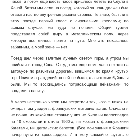
часов, а потом еще шесть часов пришлось лететь из Сеула в
Ханой. Затем мы сели на поезд, который за ночь должен был
отвезти нас во внутренние районы страны. Не знаю, был ли в
этом поезде первый класс с сиреневыми креслами; во
всяком случае, мы туда не попали. Общий туалет
представлял собой дыру в металлическом полу, через
которую все лилось прямо на пути. Мне это показалось
забавным, а моей жене — нет.
Поезд шел через залитые лунным светом горы, а утром мы
прибыли в город Сапа. Оттуда мы еще семь часов ехали на
автобусе по разбитым дорогам, вившимся по краям крутых
гор. Причем ограждений на ней не было, а азиатские буйволы
были. Мы то восхищались потрясающими пейзажами, то
впадали в панику.
А через несколько часов мы встретили тех, кого я никак не
ожидал там увидеть: французских мотоциклистов. Сначала я
не понял, из какой они страны: у них не было ни велосипедов
на 10 скоростей в стиле 1960-х, ни корзин с французскими
багетами, ни щегольских беретов. (Все мои знания о Франции
почерпнуты из кроссвордов. И я могу спокойно шутить о