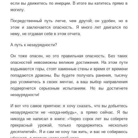
если вы движетесь по инерции. В итоге вы катитесь прямо в
могилу.
Посредственный путь легче, чем другой; он удобен, но в
этом и заключается опасность. Я много лет двигался по
нему, не отдавая себе в этом отчета.
А путь к незаурядности?
Он тоже опасен, но это правильная опасность. Без таких
опасностей невозможны великие достижения. На этом пути
вздымаются горы, стоят каменные стены и время от времени
попадаются драконы. Вы будете получать ранения, тысячу
раз усомнитесь в своих мечтах, а ваш выбор направления
подвергнется серьезным испытаниям. Но вы достигнете
незаурядности!
И вот что самое приятное: я хочу сказать, что вы добьетесь
незаурядности не «когда-нибудь», а прямо сейчас. Я бы
никогда не написал в книге: «Через сорок лет вы соберете
прекрасный урожай, только продержитесь несколько
десятилетий». Я и сам не хочу так жить, и вас не собираюсь
убеждать в правильности этой идеи.