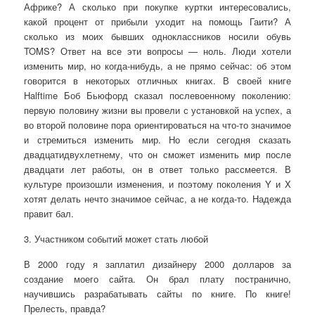
Африке? А сколько при покупке куртки интересовались,
какой процент от прибыли уходит на помощь Гаити? А
сколько из моих бывших одноклассников носили обувь
TOMS? Ответ на все эти вопросы — ноль. Люди хотели
изменить мир, но когда-нибудь, а не прямо сейчас: об этом
говорится в некоторых отличных книгах. В своей книге
Halftime Боб Бьюфорд сказал послевоенному поколению:
первую половину жизни вы провели с установкой на успех, а
во второй половине пора ориентироваться на что-то значимое
и стремиться изменить мир. Но если сегодня сказать
двадцатидвухлетнему, что он сможет изменить мир после
двадцати лет работы, он в ответ только рассмеется. В
культуре произошли изменения, и поэтому поколения Y и X
хотят делать нечто значимое сейчас, а не когда-то. Надежда
правит бал.
3. Участником событий может стать любой
В 2000 году я заплатил дизайнеру 2000 долларов за
создание моего сайта. Он брал плату постранично,
научившись разрабатывать сайты по книге. По книге!
Прелесть, правда?