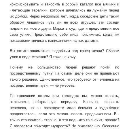
конфисковывать и заносить в особый каталог все мячики и
«летающие тарелки», которые шлепались на лужайку перед
их домом. Через несколько лет, когда соседские дети таким
образом лишились чуть ли не всех игрушек, эти соседи
подали на моего друга Марка в суд, где и представили все
свои улики. Представляю себе лица присяжных, когда им
показывали мячики с написанными на них датами.
Вы хотите заниматься подобным под конец жизни? Сбором
улик в виде мячиков? Я тоже не хочу.
Почему же большинство людей решают пойти по
посредственному пути? На самом деле они не принимают
такого решения. Единственное, что требуется от человека на
посредственном пути, — не умереть.
По окончании школы или колледжа вы, можно сказать,
включаете нейтральную передачу. Конечно, скорость
невелика, но вы расходуете мало бензина и худо-бедно
продвигаетесь, если это можно назвать продвижением. Вы
точно становитесь старше, а это ведь что-то значит, правда?
С возрастом приходит мудрость? Не обязательно. Особенно