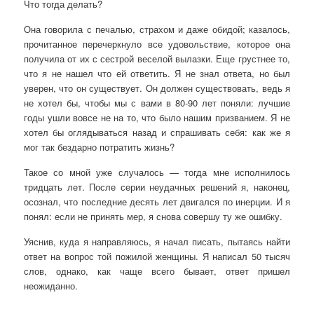
Что тогда делать?
Она говорила с печалью, страхом и даже обидой; казалось,
прочитанное перечеркнуло все удовольствие, которое она
получила от их с сестрой веселой вылазки. Еще грустнее то,
что я не нашел что ей ответить. Я не знал ответа, но был
уверен, что он существует. Он должен существовать, ведь я
не хотел бы, чтобы мы с вами в 80-90 лет поняли: лучшие
годы ушли вовсе не на то, что было нашим призванием. Я не
хотел бы оглядываться назад и спрашивать себя: как же я
мог так бездарно потратить жизнь?
Такое со мной уже случалось — тогда мне исполнилось
тридцать лет. После серии неудачных решений я, наконец,
осознал, что последние десять лет двигался по инерции. И я
понял: если не принять мер, я снова совершу ту же ошибку.
Уяснив, куда я направляюсь, я начал писать, пытаясь найти
ответ на вопрос той пожилой женщины. Я написал 50 тысяч
слов, однако, как чаще всего бывает, ответ пришел
неожиданно.