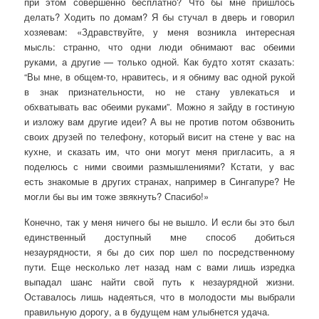
при этом совершенно бесплатно? Что бы мне пришлось
делать? Ходить по домам? Я бы стучал в дверь и говорил
хозяевам: «Здравствуйте, у меня возникла интересная
мысль: странно, что одни люди обнимают вас обеими
руками, а другие — только одной. Как будто хотят сказать:
“Вы мне, в общем-то, нравитесь, и я обниму вас одной рукой
в знак признательности, но не стану увлекаться и
обхватывать вас обеими руками”. Можно я зайду в гостиную
и изложу вам другие идеи? А вы не против потом обзвонить
своих друзей по телефону, который висит на стене у вас на
кухне, и сказать им, что они могут меня пригласить, а я
поделюсь с ними своими размышлениями? Кстати, у вас
есть знакомые в других странах, например в Сингапуре? Не
могли бы вы им тоже звякнуть? Спасибо!»
Конечно, так у меня ничего бы не вышло. И если бы это был
единственный доступный мне способ добиться
незаурядности, я бы до сих пор шел по посредственному
пути. Еще несколько лет назад нам с вами лишь изредка
выпадал шанс найти свой путь к незаурядной жизни.
Оставалось лишь надеяться, что в молодости мы выбрали
правильную дорогу, а в будущем нам улыбнется удача.