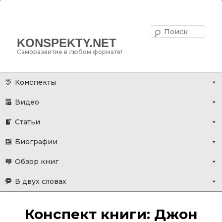
Поис
KONSPEKTY.NET
Саморазвитие в любом формате!
Главное меню
Перейти
Конспекты
к
Видео
основному
содержимому
Статьи
Биографии
Обзор книг
В двух словах
Конспект книги: Джон