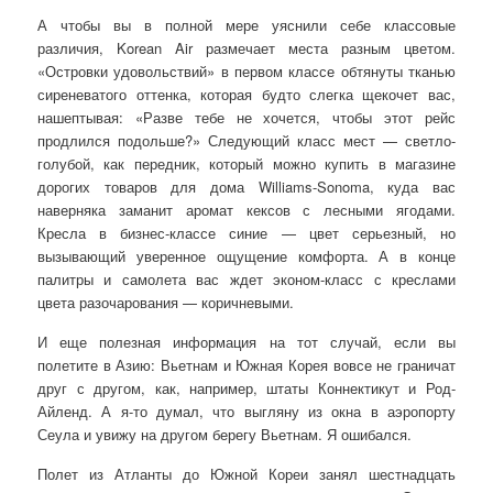
А чтобы вы в полной мере уяснили себе классовые
различия, Korean Air размечает места разным цветом.
«Островки удовольствий» в первом классе обтянуты тканью
сиреневатого оттенка, которая будто слегка щекочет вас,
нашептывая: «Разве тебе не хочется, чтобы этот рейс
продлился подольше?» Следующий класс мест — светло-
голубой, как передник, который можно купить в магазине
дорогих товаров для дома Williams-Sonoma, куда вас
наверняка заманит аромат кексов с лесными ягодами.
Кресла в бизнес-классе синие — цвет серьезный, но
вызывающий уверенное ощущение комфорта. А в конце
палитры и самолета вас ждет эконом-класс с креслами
цвета разочарования — коричневыми.
И еще полезная информация на тот случай, если вы
полетите в Азию: Вьетнам и Южная Корея вовсе не граничат
друг с другом, как, например, штаты Коннектикут и Род-
Айленд. А я-то думал, что выгляну из окна в аэропорту
Сеула и увижу на другом берегу Вьетнам. Я ошибался.
Полет из Атланты до Южной Кореи занял шестнадцать