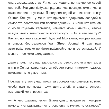
она возвращалась из Рино, где ходила по казино со своей
сестрой. Эти две бабушки радовались поездке, смеялись и
обменивались шутками. Я подарил одной из них свою книгу
Quitter. Клянусь, у меня нет привычки одаривать соседей в
самолете собственными произведениями. У меня нет штанов
с кучей глубоких карманов, набитых моими книгами, чтобы
всегда иметь возможность воскликнуть: «Ой, а что это тут?
Как это попало в карман? Надо же! Моя книга, которая вошла
в список бестселлеров Wall Street Journal! Я дам вам
автограф, только не фотографируйте меня со вспышкой. У
меня от нее кожа шелушится».
Дело в том, что у нас завязался разговор о жизни и мечтах, а
в книге Quitter затрагиваются обе эти темы, и потому подарок
показался мне уместным.
Почитав эту книгу час, пожилая соседка наклонилась ко мне,
чтобы нам не мешал шум двигателей, и задала вопрос,
заставший меня врасплох:
— А что делать, если благовидных предлогов, которые
помогали отказываться от стремления к мечте, не осталось?