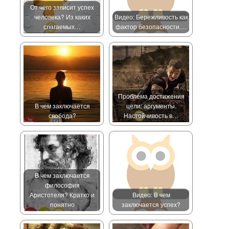
От чего зависит успех
человека? Из каких
Видео: Бережливость как
слагаемых…
фактор безопасности.…
Проблема достижения
В чем заключается
цели: аргументы.
свобода?
Настойчивость в…
В чем заключается
философия
Аристотеля? Кратко и
Видео: В чем
понятно
заключается успех?