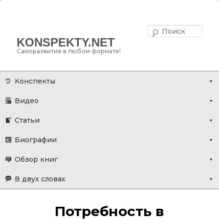
Поис
KONSPEKTY.NET
Саморазвитие в любом формате!
Главное меню
Перейти
Конспекты
к
Видео
основному
содержимому
Статьи
Биографии
Обзор книг
В двух словах
Потребность в