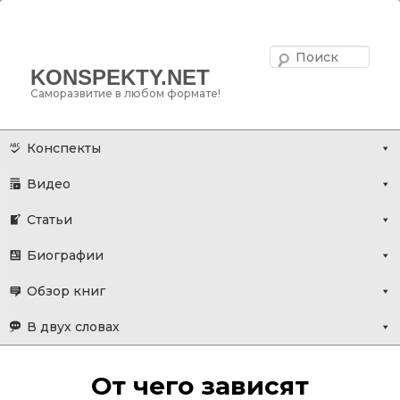
Поис
KONSPEKTY.NET
Саморазвитие в любом формате!
Главное меню
Перейти
Конспекты
к
Видео
основному
содержимому
Статьи
Биографии
Обзор книг
В двух словах
От чего зависят