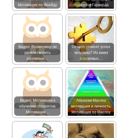
Мотивация по Фрейду
студентов Гарварда
Видео: Возмножно ли
От чего зависит успех
удовлетворить
человека? Из каких
разлиные…
слагаемых…
Видео: Мотивация к
Абрахам Маслоу
обучению студентов.
мотивация и личность.
Мотивация…
Мотивация по Маслоу