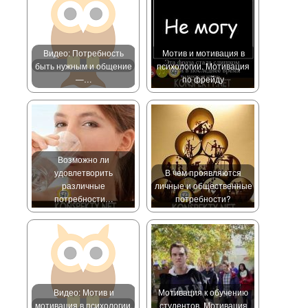
Видео: Потребность
Мотив и мотивация в
быть нужным и общение
психологии. Мотивация
—…
по фрейду
Возможно ли
удовлетворить
В чем проявляются
различные
личные и общественные
потребности…
потребности?
Видео: Мотив и
Мотивация к обучению
мотивация в психологии.
студентов. Мотивация