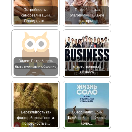
Потребность в
Потребность в
самореализации.
благополучии. Какие
Правда, что…
факторы…
Видео: Потребность
Социальная
быть нужным и общение
ответственность
—…
бизнеса
Бережливость как
Обзор книги: Эрик
фактор безопасности.
Кляйненберг — Жизнь
Потребность в…
соло.…