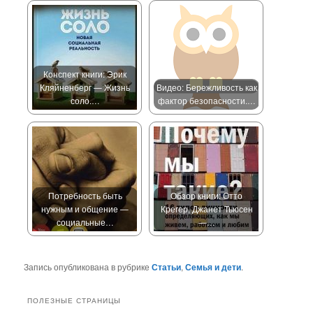
Конспект книги: Эрик
Кляйненберг — Жизнь
Видео: Бережливость как
соло.…
фактор безопасности.…
Потребность быть
Обзор книги: Отто
нужным и общение —
Крегер, Джанет Тьюсен
социальные…
—…
Запись опубликована в рубрике
Статьи
,
Семья и дети
.
ПОЛЕЗНЫЕ СТРАНИЦЫ