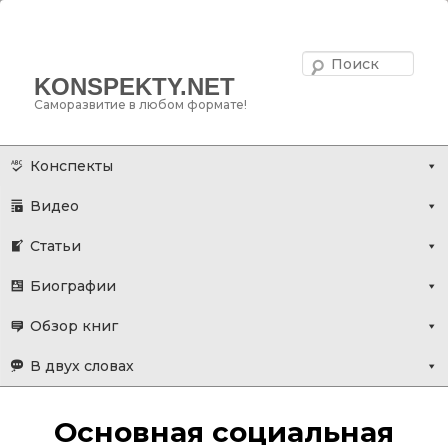
Поис
KONSPEKTY.NET
Саморазвитие в любом формате!
Главное меню
Перейти
Конспекты
к
Видео
основному
содержимому
Статьи
Биографии
Обзор книг
В двух словах
Основная социальная