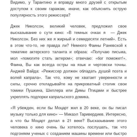
Видимо, у Тарантино и вправду много друзей с открытым
доступом к своим гаражам, иначе, как объяснить острую
популярность этого режиссера?
Джек Николсон, великий человек, предложил свое
высказывание о сути кино: «В темных очках я — Джек
Николсон. Без них же я жирный и семидесяти летний». Есть
в этом что-то, не правда ли? Немного Фаины Раневской к
тематике актерского таланта и образа: «Получаю письма,
мол «помогите стать актером»; отвечаю: «бог поможет!».
Фаина, Вы как всегда остры на язык и чертовски точны.
Анджей Вайда: «Режиссер должен обладать душой поэта и
волей капрала». Так что, кому не хватает уверенности и
силы, срочно откладывайте на прикроватный столик свои
томики Пушкина, Шиллера или Димы Птицами и быстрее
укреплять подпорки капральского домика.
«Я убежден, если бы Моцарт жил в 20 веке, он бы писал
музыку только для кино» — Микаэл Таривердиев. Интересно,
а что бы Моцарт делал в 21 веке? Высказывание этого
человека о кино очень бы хотелось послушать, так что
подгоняем ученых с созданием машины времени или быстро