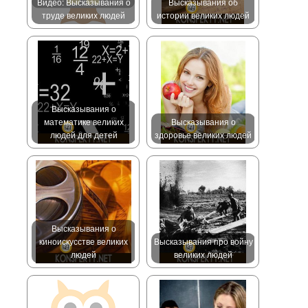
Видео: Высказывания о
Высказывания об
труде великих людей
истории великих людей
Высказывания о
математике великих
Высказывания о
людей для детей
здоровье великих людей
Высказывания о
киноискусстве великих
Высказывания про войну
людей
великих людей