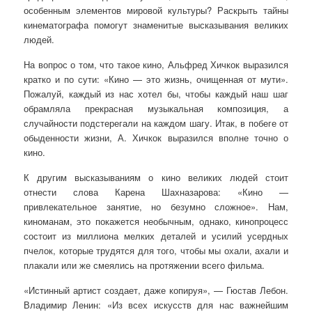
особенным элементов мировой культуры? Раскрыть тайны
кинематографа помогут знаменитые высказывания великих
людей.
На вопрос о том, что такое кино, Альфред Хичкок выразился
кратко и по сути: «Кино — это жизнь, очищенная от мути».
Пожалуй, каждый из нас хотел бы, чтобы каждый наш шаг
обрамляла прекрасная музыкальная композиция, а
случайности подстерегали на каждом шагу. Итак, в побеге от
обыденности жизни, А. Хичкок выразился вполне точно о
кино.
К другим высказываниям о кино великих людей стоит
отнести слова Карена Шахназарова: «Кино —
привлекательное занятие, но безумно сложное». Нам,
киноманам, это покажется необычным, однако, кинопроцесс
состоит из миллиона мелких деталей и усилий усердных
пчелок, которые трудятся для того, чтобы мы охали, ахали и
плакали или же смеялись на протяжении всего фильма.
«Истинный артист создает, даже копируя», — Гюстав Лебон.
Владимир Ленин: «Из всех искусств для нас важнейшим