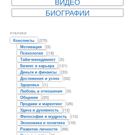
ВИДЕО
БИОГРАФИИ
РУБРИКИ
Конспекты
(375)
Мотивация
(5)
Психология
(18)
Тайм-менеджмент
(5)
Бизнес и карьера
(121)
Деньги и финансы
(33)
Достижения и успех
(52)
Здоровье
(1)
Любовь и отношения
(5)
Общение
(20)
Продажи и маркетинг
(26)
Удача и духовность
(13)
Философия и мудрость
(13)
Экономика и политика
(16)
Развитие личности
(66)