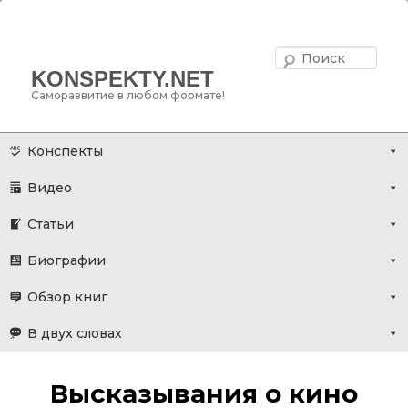
Поис
KONSPEKTY.NET
Саморазвитие в любом формате!
Главное меню
Перейти
Конспекты
к
Видео
основному
содержимому
Статьи
Биографии
Обзор книг
В двух словах
Высказывания о кино