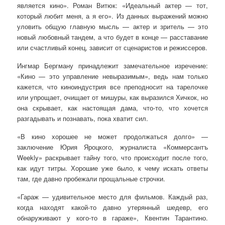
является кино». Роман Витюк: «Идеальный актер — тот,
который любит меня, а я его». Из данных выражений можно
уловить общую главную мысль — актер и зритель — это
новый любовный тандем, а что будет в конце — расставание
или счастливый конец, зависит от сценаристов и режиссеров.
Ингмар Бергману принадлежит замечательное изречение:
«Кино — это управление невыразимым», ведь нам только
кажется, что киноиндустрия все преподносит на тарелочке
или упрощает, очищает от мишуры, как выразился Хичкок, но
она скрывает, как настоящая дама, что-то, что хочется
разгадывать и познавать, пока хватит сил.
«В кино хорошее не может продолжаться долго» —
заключение Юрия Яроцкого, журналиста «Коммерсантъ
Weekly» раскрывает тайну того, что происходит после того,
как идут титры. Хорошие уже было, к чему искать ответы
там, где давно пробежали прощальные строчки.
«Гараж — удивительное место для фильмов. Каждый раз,
когда находят какой-то давно утерянный шедевр, его
обнаруживают у кого-то в гараже», Квентин Тарантино.