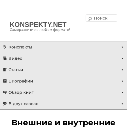
Поис
KONSPEKTY.NET
Саморазвитие в любом формате!
Главное меню
Перейти
Конспекты
к
Видео
основному
содержимому
Статьи
Биографии
Обзор книг
В двух словах
Внешние и внутренние