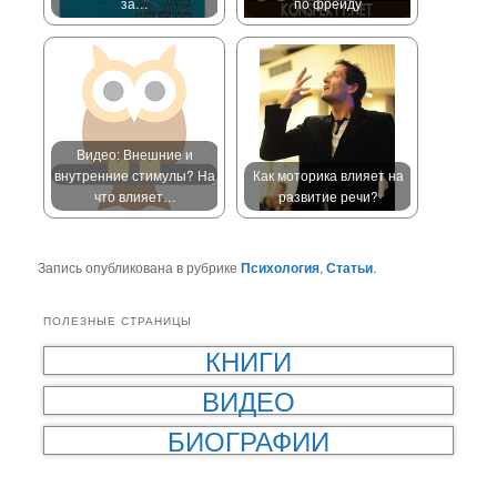
за…
по фрейду
Видео: Внешние и
внутренние стимулы? На
Как моторика влияет на
что влияет…
развитие речи?
Запись опубликована в рубрике
Психология
,
Статьи
.
ПОЛЕЗНЫЕ СТРАНИЦЫ
КНИГИ
ВИДЕО
БИОГРАФИИ