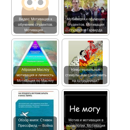
Видео: Мотивация к
Мотивация к обучению
обучению студентов.
студентов. Мотивация
Мотивация…
студентов Гарварда
Абрахам Маслоу
Нематериальные
мотивация и личность.
стимулы. Как сэкономить
Мотивация по Маслоу
на сотрудниках?
Обзор книги: Стивен
Мотив и мотивация в
Прессфилд — Война
психологии. Мотивация