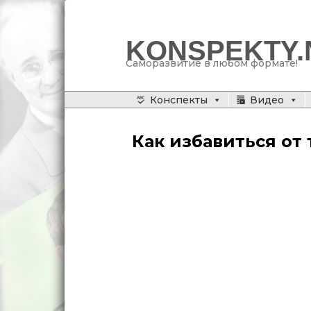
KONSPEKTY.
Саморазвитие в любом формате!
Главное меню
Конспекты
Видео
Перейти
к
Как избавиться от
основному
содержимому