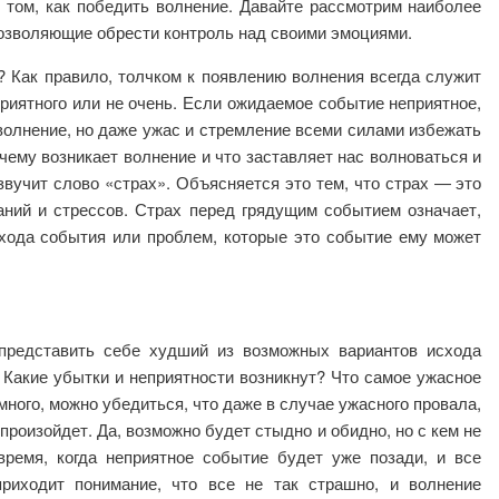
о том, как победить волнение. Давайте рассмотрим наиболее
озволяющие обрести контроль над своими эмоциями.
? Как правило, толчком к появлению волнения всегда служит
риятного или не очень. Если ожидаемое событие неприятное,
волнение, но даже ужас и стремление всеми силами избежать
очему возникает волнение и что заставляет нас волноваться и
озвучит слово «страх». Объясняется это тем, что страх — это
ний и стрессов. Страх перед грядущим событием означает,
схода события или проблем, которые это событие ему может
 представить себе худший из возможных вариантов исхода
 Какие убытки и неприятности возникнут? Что самое ужасное
ного, можно убедиться, что даже в случае ужасного провала,
произойдет. Да, возможно будет стыдно и обидно, но с кем не
ремя, когда неприятное событие будет уже позади, и все
приходит понимание, что все не так страшно, и волнение