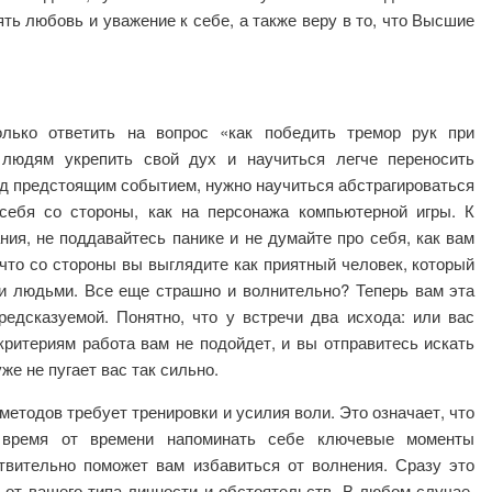
ять любовь и уважение к себе, а также веру в то, что Высшие
олько ответить на вопрос «как победить тремор рук при
 людям укрепить свой дух и научиться легче переносить
ед предстоящим событием, нужно научиться абстрагироваться
себя со стороны, как на персонажа компьютерной игры. К
ия, не поддавайтесь панике и не думайте про себя, как вам
что со стороны вы выглядите как приятный человек, который
ми людьми. Все еще страшно и волнительно? Теперь вам эта
редсказуемой. Понятно, что у встречи два исхода: или вас
критериям работа вам не подойдет, и вы отправитесь искать
же не пугает вас так сильно.
етодов требует тренировки и усилия воли. Это означает, что
 время от времени напоминать себе ключевые моменты
твительно поможет вам избавиться от волнения. Сразу это
 от вашего типа личности и обстоятельств. В любом случае,