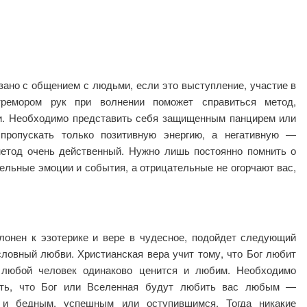
зано с общением с людьми, если это выступление, участие в
тремором рук при волнении поможет справиться метод,
и. Необходимо представить себя защищенным панцирем или
пропускать только позитивную энергию, а негативную —
етод очень действенный. Нужно лишь постоянно помнить о
ельные эмоции и события, а отрицательные не огорчают вас,
онен к эзотерике и вере в чудесное, подойдет следующий
словный любви. Христианская вера учит тому, что Бог любит
 любой человек одинаково ценится и любим. Необходимо
ить, что Бог или Вселенная будут любить вас любым —
 и бедным, успешным или оступившимся. Тогда никакие