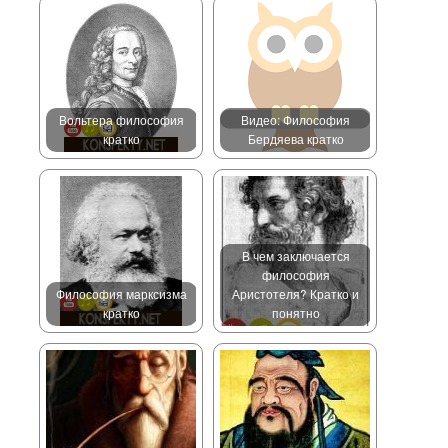
Вольтера философия
Видео: Философия
кратко
Бердяева кратко
В чем заключается
философия
Философия марксизма
Аристотеля? Кратко и
кратко
понятно