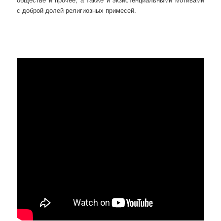
с доброй долей религиозных примесей.