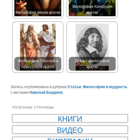
Философия Конфуция
Философия жизни кратко
кратко
Философия Платона и
Декарт философия
Аристотеля кратко
кратко
Запись опубликована в рубрике
Статьи
,
Философия и мудрость
с метками
Николай Бердяев
.
ПОЛЕЗНЫЕ СТРАНИЦЫ
КНИГИ
ВИДЕО