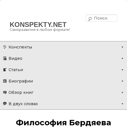
Поис
KONSPEKTY.NET
Саморазвитие в любом формате!
Главное меню
Перейти
Конспекты
к
Видео
основному
содержимому
Статьи
Биографии
Обзор книг
В двух словах
Философия Бердяева