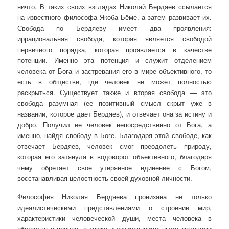
ничто. В таких своих взглядах Николай Бердяев ссылается
на известного философа Якоба Бёме, а затем развивает их.
Свобода по Бердяеву имеет два проявления:
иррациональная свобода, которая является свободой
первичного порядка, которая проявляется в качестве
потенции. Именно эта потенция и служит отделением
человека от Бога и застревания его в мире объективного, то
есть в обществе, где человек не может полностью
раскрыться. Существует также и вторая свобода — это
свобода разумная (ее позитивный смысл скрыт уже в
названии, которое дает Бердяев), и отвечает она за истину и
добро. Получил ее человек непосредственно от Бога, а
именно, найдя свободу в Боге. Благодаря этой свободе, как
отвечает Бердяев, человек смог преодолеть природу,
которая его затянула в водоворот объективного, благодаря
чему обретает свое утерянное единение с Богом,
восстанавливая целостность своей духовной личности.
Философия Николая Бердяева пронизана не только
идеалистическими представлениями о строении мир,
характеристики человеческой души, места человека в
обществе и прочее, а также и экзистенциальными мотивами