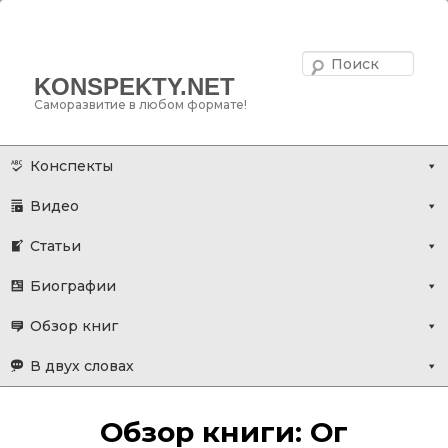
Поис
KONSPEKTY.NET
Саморазвитие в любом формате!
Главное меню
Перейти
Конспекты
к
Видео
основному
содержимому
Статьи
Биографии
Обзор книг
В двух словах
Обзор книги: Ог