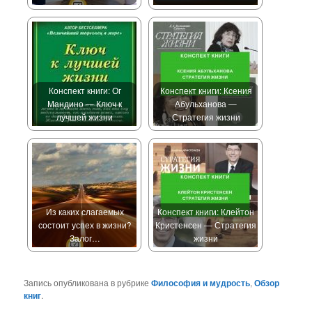
Конспект книги: Ог
Конспект книги: Ксения
Мандино — Ключ к
Абульханова —
лучшей жизни
Стратегия жизни
Из каких слагаемых
Конспект книги: Клейтон
состоит успех в жизни?
Кристенсен — Стратегия
Залог…
жизни
Запись опубликована в рубрике
Философия и мудрость
,
Обзор
книг
.