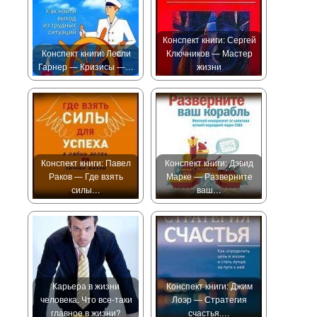
Конспект книги: Сергей
Конспект книги: Лесли
Ключников — Мастер
Гарнер — Кризисы —…
жизни
Конспект книги: Павел
Конспект книги: Дэвид
Раков — Где взять
Марке — Разверните
силы…
ваш…
Карьера в жизни
Конспект книги: Джим
человека. Что все-таки
Лоэр — Стратегия
главное в жизни?
счастья.…