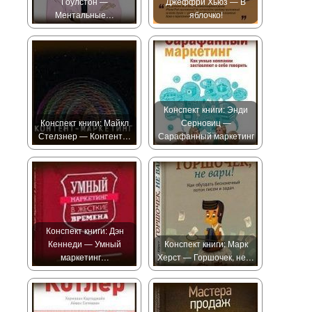
Гоулстон —
Джеффри Хьюз — В
Ментальные…
яблочко!
Конспект книги: Энди
Конспект книги: Майкл
Серновиц —
Стелзнер — Контент…
Сарафанный маркетинг
Конспект книги: Дэн
Кеннеди — Умный
Конспект книги: Марк
маркетинг…
Херст — Горшочек, не…