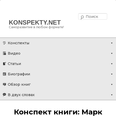
Поис
KONSPEKTY.NET
Саморазвитие в любом формате!
Главное меню
Перейти
Конспекты
к
Видео
основному
содержимому
Статьи
Биографии
Обзор книг
В двух словах
Конспект книги: Марк