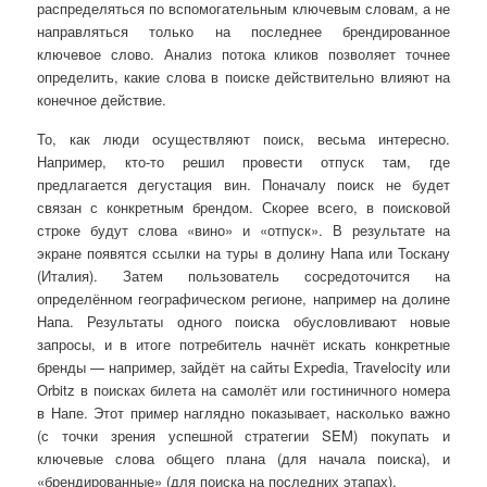
распределяться по вспомогательным ключевым словам, а не
направляться только на последнее брендированное
ключевое слово. Анализ потока кликов позволяет точнее
определить, какие слова в поиске действительно влияют на
конечное действие.
То, как люди осуществляют поиск, весьма интересно.
Например, кто-то решил провести отпуск там, где
предлагается дегустация вин. Поначалу поиск не будет
связан с конкретным брендом. Скорее всего, в поисковой
строке будут слова «вино» и «отпуск». В результате на
экране появятся ссылки на туры в долину Напа или Тоскану
(Италия). Затем пользователь сосредоточится на
определённом географическом регионе, например на долине
Напа. Результаты одного поиска обусловливают новые
запросы, и в итоге потребитель начнёт искать конкретные
бренды — например, зайдёт на сайты Expedia, Travelocity или
Orbitz в поисках билета на самолёт или гостиничного номера
в Напе. Этот пример наглядно показывает, насколько важно
(с точки зрения успешной стратегии SEM) покупать и
ключевые слова общего плана (для начала поиска), и
«брендированные» (для поиска на последних этапах).