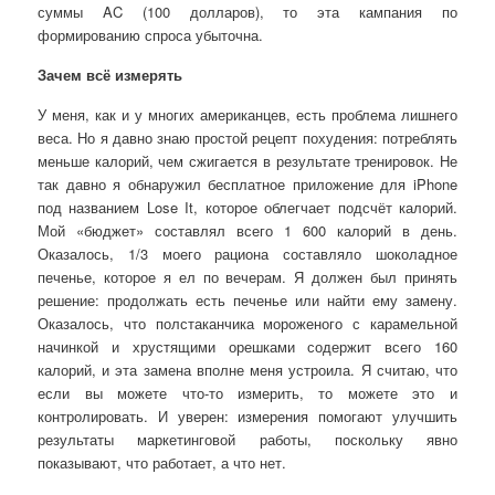
суммы AC (100 долларов), то эта кампания по
формированию спроса убыточна.
Зачем всё измерять
У меня, как и у многих американцев, есть проблема лишнего
веса. Но я давно знаю простой рецепт похудения: потреблять
меньше калорий, чем сжигается в результате тренировок. Не
так давно я обнаружил бесплатное приложение для iPhone
под названием Lose It, которое облегчает подсчёт калорий.
Мой «бюджет» составлял всего 1 600 калорий в день.
Оказалось, 1/3 моего рациона составляло шоколадное
печенье, которое я ел по вечерам. Я должен был принять
решение: продолжать есть печенье или найти ему замену.
Оказалось, что полстаканчика мороженого с карамельной
начинкой и хрустящими орешками содержит всего 160
калорий, и эта замена вполне меня устроила. Я считаю, что
если вы можете что-то измерить, то можете это и
контролировать. И уверен: измерения помогают улучшить
результаты маркетинговой работы, поскольку явно
показывают, что работает, а что нет.