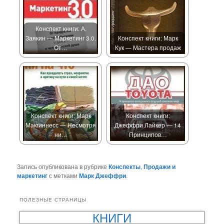
Конспект книги: А.
Заякин — Маркетинг 3.0.
Конспект книги: Марк
От…
Кук — Мастера продаж
Конспект книги: Марк
Конспект книги:
Макгиннесс — Несмотря
Джеффри Лайкер — 14
ни…
Принципов…
Запись опубликована в рубрике
Конспекты
,
Продажи и
маркетинг
с метками
Марк Джеффри
.
ПОЛЕЗНЫЕ СТРАНИЦЫ
КНИГИ