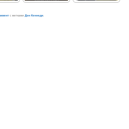
джмент
с метками
Дэн Кеннеди
.