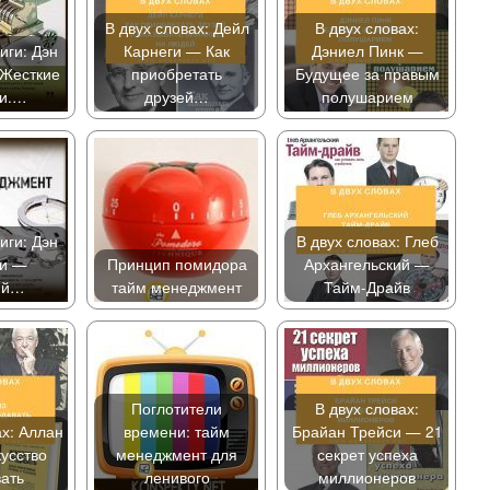
В двух словах: Дейл
В двух словах:
иги: Дэн
Карнеги — Как
Дэниел Пинк —
Жесткие
приобретать
Будущее за правым
жи.…
друзей…
полушарием
иги: Дэн
В двух словах: Глеб
и —
Принцип помидора
Архангельский —
ий…
тайм менеджмент
Тайм-Драйв
Поглотители
В двух словах:
ах: Аллан
времени: тайм
Брайан Трейси — 21
усство
менеджмент для
секрет успеха
ать
ленивого
миллионеров