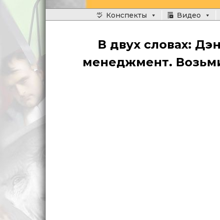
Главное меню
Конспекты
Видео
Перейти
к
В двух словах: Д
основному
менеджмент. Возьми
содержимому