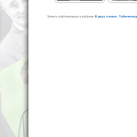
Запись опубликована в рубрике
В двух словах
,
Тайм-мене