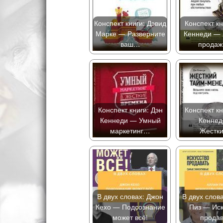
Конспект книги: Дэвид
Конспект кн
Марке — Разверните
Кеннеди — 
ваш…
прода
Конспект книги: Дэн
Конспект кн
Кеннеди — Умный
Кеннед
маркетинг…
Жестк
В двух словах: Джон
В двух слов
Кехо — Подсознание
Пиз — Иск
может всё!
продав