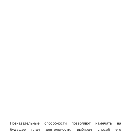
Познавательные способности позволяют намечать на
будущее план деятельности, выбирая способ его