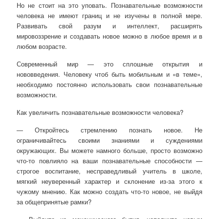
Но не стоит на это уповать. Познавательные возможности
человека не имеют границ и не изучены в полной мере.
Развивать свой разум и интеллект, расширять
мировоззрение и создавать новое можно в любое время и в
любом возрасте.
Современный мир — это сплошные открытия и
нововведения. Человеку чтоб быть мобильным и «в теме»,
необходимо постоянно использовать свои познавательные
возможности.
Как увеличить познавательные возможности человека?
— Откройтесь стремлению познать новое. Не
ограничивайтесь своими знаниями и суждениями
окружающих. Вы можете намного больше, просто возможно
что-то повлияло на ваши познавательные способности —
строгое воспитание, несправедливый учитель в школе,
мягкий неуверенный характер и склонение из-за этого к
чужому мнению. Как можно создать что-то новое, не выйдя
за общепринятые рамки?