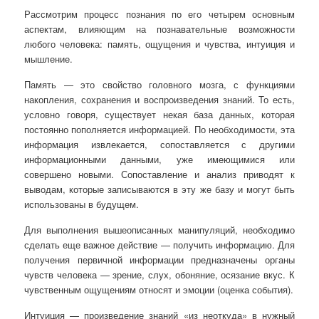
Рассмотрим процесс познания по его четырем основным
аспектам, влияющим на познавательные возможности
любого человека: память, ощущения и чувства, интуиция и
мышление.
Память — это свойство головного мозга, с функциями
накопления, сохранения и воспроизведения знаний. То есть,
условно говоря, существует некая база данных, которая
постоянно пополняется информацией. По необходимости, эта
информация извлекается, сопоставляется с другими
информационными данными, уже имеющимися или
совершено новыми. Сопоставление и анализ приводят к
выводам, которые записываются в эту же базу и могут быть
использованы в будущем.
Для выполнения вышеописанных манипуляций, необходимо
сделать еще важное действие — получить информацию. Для
получения первичной информации предназначены органы
чувств человека — зрение, слух, обоняние, осязание вкус. К
чувственным ощущениям относят и эмоции (оценка события).
Интуиция — произведение знаний «из неоткуда» в нужный