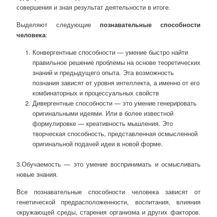
совершения и зная результат деятельности в итоге.
Выделяют следующие
познавательные способности
человека
:
Конвергентные способности — умение быстро найти
правильное решение проблемы на основе теоретических
знаний и предыдущего опыта. Эта возможность
познания зависят от уровня интеллекта, а именно от его
комбинаторных и процессуальных свойств
Дивергентные способности — это умение генерировать
оригинальными идеями. Или в более известной
формулировке — креативность мышления. Это
творческая способность, представленная осмысленной
оригинальной подачей идеи в новой форме.
3.Обучаемость — это умение воспринимать и осмысливать
новые знания.
Все познавательные способности человека зависят от
генетической предрасположенности, воспитания, влияния
окружающей среды, старения организма и других факторов.