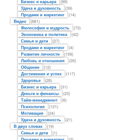
Бизнес и карьера
(99)
Удача и духовность
(39)
Продажи и маркетинг
(14)
Видео
(681)
Философия и мудрость
(73)
Экономика и политика
(42)
Семья и дети
(27)
Продажи и маркетинг
(4)
Развитие личности
(159)
Любовь и отношения
(35)
Общение
(12)
Достижения и успех
(117)
Здоровье
(28)
Бизнес и карьера
(31)
Деньги и финансы
(23)
Тайм-менеджмент
(6)
Психология
(121)
Мотивация
(24)
Удача и духовность
(21)
В двух словах
(19)
Семья и дети
(1)
Продажи и маркетинг
(2)