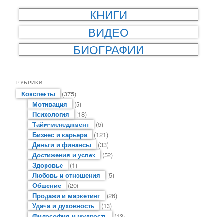
КНИГИ
ВИДЕО
БИОГРАФИИ
РУБРИКИ
Конспекты
(375)
Мотивация
(5)
Психология
(18)
Тайм-менеджмент
(5)
Бизнес и карьера
(121)
Деньги и финансы
(33)
Достижения и успех
(52)
Здоровье
(1)
Любовь и отношения
(5)
Общение
(20)
Продажи и маркетинг
(26)
Удача и духовность
(13)
Философия и мудрость
(13)