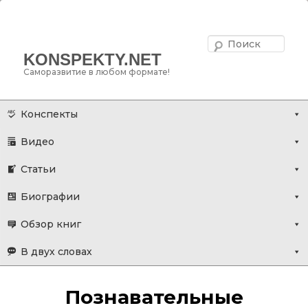
Поис
KONSPEKTY.NET
Саморазвитие в любом формате!
Главное меню
Перейти
Конспекты
к
Видео
основному
содержимому
Статьи
Биографии
Обзор книг
В двух словах
Познавательные