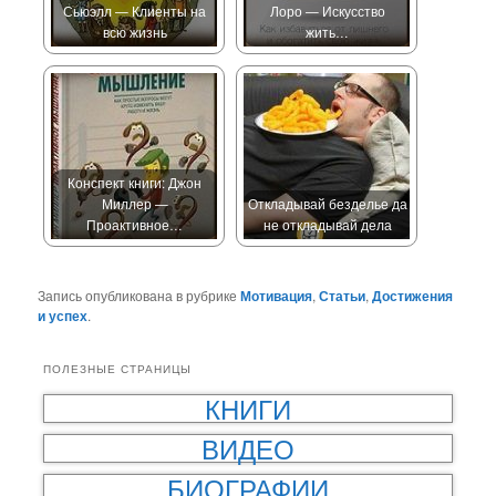
Сьюэлл — Клиенты на
Лоро — Искусство
всю жизнь
жить…
Конспект книги: Джон
Миллер —
Откладывай безделье да
Проактивное…
не откладывай дела
Запись опубликована в рубрике
Мотивация
,
Статьи
,
Достижения
и успех
.
ПОЛЕЗНЫЕ СТРАНИЦЫ
КНИГИ
ВИДЕО
БИОГРАФИИ