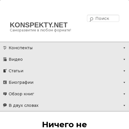
Поис
KONSPEKTY.NET
Саморазвитие в любом формате!
Главное меню
Перейти
Конспекты
к
Видео
основному
содержимому
Статьи
Биографии
Обзор книг
В двух словах
Ничего не