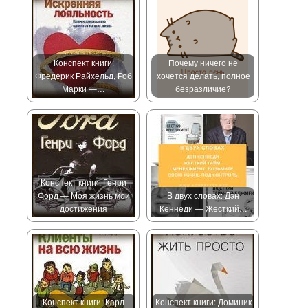
Конспект книги:
Почему ничего не
Фредерик Райхельд, Роб
хочется делать, полное
Марки —…
безразличие?
Конспект книги: Генри
Форд — Моя жизнь мои
В двух словах: Дэн
достижения
Кеннеди — Жесткий…
Конспект книги: Карл
Конспект книги: Доминик