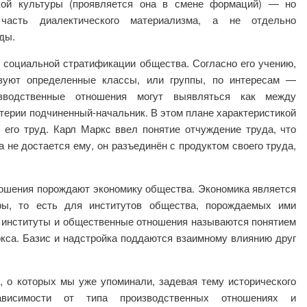
ской культуры (проявляется она в смене формаций) — но
часть диалектического материализма, а не отдельно
ды.
социальной стратификации общества. Согласно его учению,
зуют определенные классы, или группы, по интересам —
изводственные отношения могут выявляться как между
ритерии подчиненный-начальник. В этом плане характеристикой
 его труд. Карл Маркс ввел понятие отчуждение труда, что
 не достается ему, он разъединён с продуктом своего труда,
шения порождают экономику общества. Экономика является
ры, то есть для институтов общества, порождаемых ими
 институты и общественные отношения называются понятием
кса. Базис и надстройка поддаются взаимному влиянию друг
 о которых мы уже упоминали, задевая тему исторического
ависимости от типа производственных отношениях и