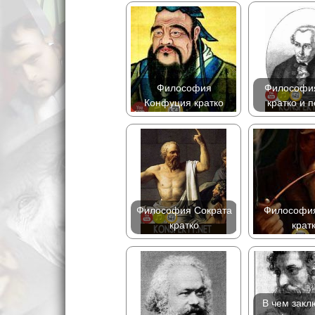
Философия
Философия
Конфуция кратко
кратко и 
Философия Сократа
Философия
кратко
крат
В чем закл