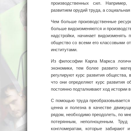
производственных сил. Например, 
развитием орудий труда, а социальная
Чем больше производственные ресурс
больше видоизменяются и производств
надстройки, начинает видоизменять 
общество со всеми его классовыми о
институтами.
Из философии Карла Маркса логичн
экономики, тем более развито мат
регулируют курс развития общества, 
что они определяют курс развития о
постоянно подталкивают ход истории 
С помощью труда преобразовывается и
ценна и полезна в качестве движущ
рядом, необходимо преодолеть, по мне
потерянным, неполноценным. Труд
конгломератам, которые забирают и