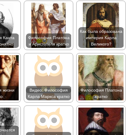
Как была образована
 Канта
Философия Платона
империя Карла
понятно
и Аристотеля кратко
Великого?
 жизни
Видео: Философия
Философия Платона
ко
Карла Маркса кратко
кратко
ючается