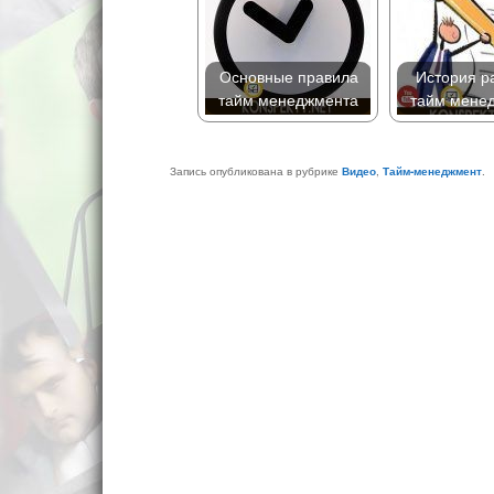
Основные правила
История р
тайм менеджмента
тайм мене
Запись опубликована в рубрике
Видео
,
Тайм-менеджмент
.