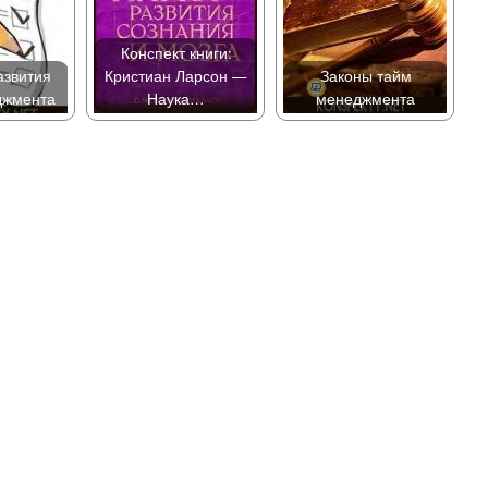
Конспект книги:
азвития
Кристиан Ларсон —
Законы тайм
джмента
Наука…
менеджмента