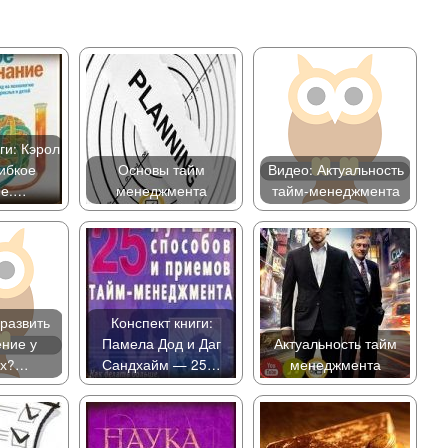
ги: Кэрол
ибкое
Основы тайм
Видео: Актуальность
ие.…
менеджмента
тайм-менеджмента
 развить
Конспект книги:
ние у
Памела Дод и Даг
Актуальность тайм
ых?…
Сандхайм — 25…
менеджмента