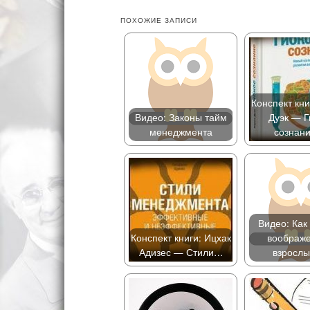
ПОХОЖИЕ ЗАПИСИ
Конспект кни
Видео: Законы тайм
Дуэк — Г
менеджмента
сознан
Видео: Как
Конспект книги: Ицхак
воображе
Адизес — Стили…
взросл