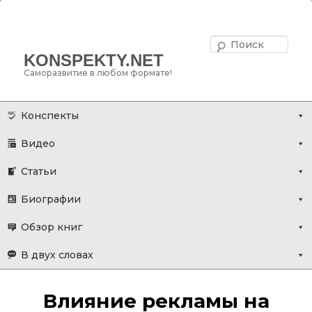
Поис
KONSPEKTY.NET
Саморазвитие в любом формате!
Главное меню
Перейти
Конспекты
к
Видео
основному
содержимому
Статьи
Биографии
Обзор книг
В двух словах
Влияние рекламы на