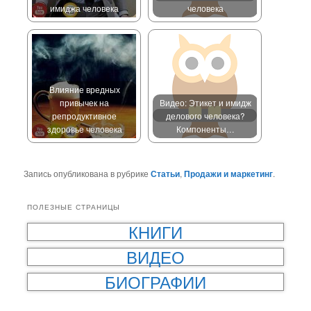
имиджа человека
человека
Влияние вредных
привычек на
Видео: Этикет и имидж
репродуктивное
делового человека?
здоровье человека
Компоненты…
Запись опубликована в рубрике
Статьи
,
Продажи и маркетинг
.
ПОЛЕЗНЫЕ СТРАНИЦЫ
КНИГИ
ВИДЕО
БИОГРАФИИ