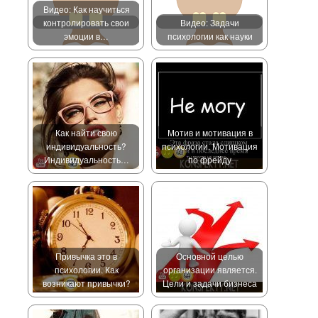
Видео: Как научиться
контролировать свои
Видео: Задачи
эмоции в…
психологии как науки
Как найти свою
Мотив и мотивация в
индивидуальность?
психологии. Мотивация
Индивидуальность…
по фрейду
Привычка это в
Основной целью
психологии. Как
организации является.
возникают привычки?
Цели и задачи бизнеса