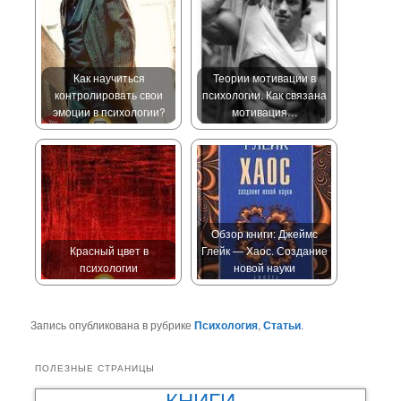
Как научиться
Теории мотивации в
контролировать свои
психологии. Как связана
эмоции в психологии?
мотивация…
Обзор книги: Джеймс
Красный цвет в
Глейк — Хаос. Создание
психологии
новой науки
Запись опубликована в рубрике
Психология
,
Статьи
.
ПОЛЕЗНЫЕ СТРАНИЦЫ
КНИГИ