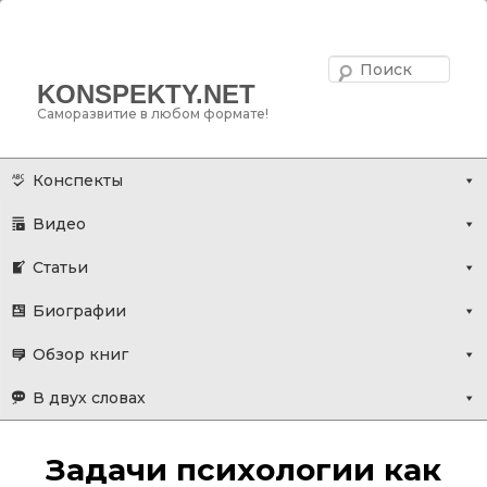
Поис
KONSPEKTY.NET
Саморазвитие в любом формате!
Главное меню
Перейти
Конспекты
к
Видео
основному
содержимому
Статьи
Биографии
Обзор книг
В двух словах
Задачи психологии как