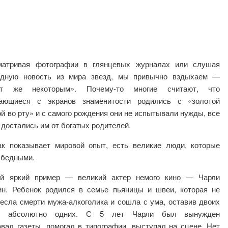
матривая фотографии в глянцевых журналах или слушая
едную новость из мира звезд, мы привычно вздыхаем —
ет же некоторым». Почему-то многие считают, что
ающиеся с экранов знаменитости родились с «золотой
й во рту» и с самого рождения они не испытывали нужды, все
а
достались им от богатых родителей.
ак показывает мировой опыт, есть великие люди, которые
 бедными.
й яркий пример — великий актер немого кино — Чарли
ин. Ребенок родился в семье пьяницы и швеи, которая не
есла смерти мужа-алкоголика и сошла с ума, оставив двоих
й абсолютно одних. С 5 лет Чарли был вынужден
вал газеты, помогал в типографии, выступал на сцене. Нет