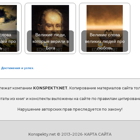
слова
Великие люди,
Великие слова
дей про
которые верили в
великих людей про
ь
Бога
любовь
,
Достижения и успех
.
длежат компании
KONSPEKTY.NET
. Копирование материалов сайта то
таты из книг и конспекты выложены на сайте по правилам цитирован
Нарушение авторских прав преследуется по закону!
Konspekty.net
© 2013–
2026•
КАРТА САЙТА