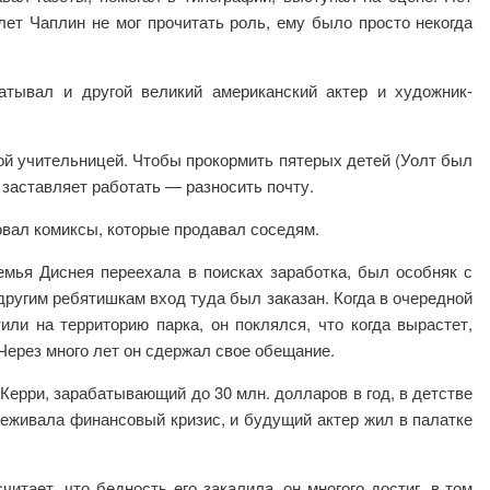
 лет Чаплин не мог прочитать роль, ему было просто некогда
атывал и другой великий американский актер и художник-
ой учительницей. Чтобы прокормить пятерых детей (Уолт был
 заставляет работать — разносить почту.
овал комиксы, которые продавал соседям.
семья Диснея переехала в поисках заработка, был особняк с
другим ребятишкам вход туда был заказан. Когда в очередной
или на территорию парка, он поклялся, что когда вырастет,
 Через много лет он сдержал свое обещание.
ерри, зарабатывающий до 30 млн. долларов в год, в детстве
еживала финансовый кризис, и будущий актер жил в палатке
итает, что бедность его закалила, он многого достиг, в том