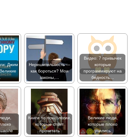
Видео: 7 привычек
иги: Джим
Нерешительность —
которые
Великие
как бороться? Мои
программируют на
…
законы,…
бедность…
люди,
Книги по психологии,
Великие люди,
плохо
которые стоит
которые плохо
 школе
прочитать
учились