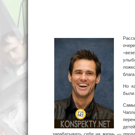
Расс
очер
«вез
улыб
ложко
благ
Но к
были
Самы
Чапл
перен
дете
зарабатывать себе на жизнь — прода