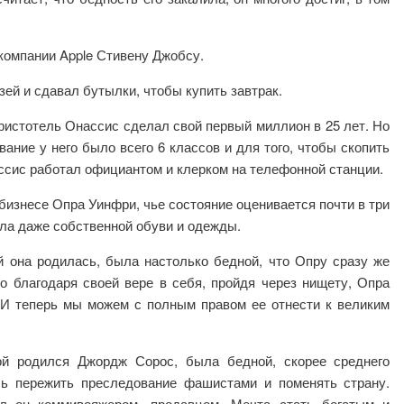
компании Apple Стивену Джобсу.
зей и сдавал бутылки, чтобы купить завтрак.
ристотель Онассис сделал свой первый миллион в 25 лет. Но
вание у него было всего 6 классов и для того, чтобы скопить
ссис работал официантом и клерком на телефонной станции.
изнесе Опра Уинфри, чье состояние оценивается почти в три
ела даже собственной обуви и одежды.
й она родилась, была настолько бедной, что Опру сразу же
о благодаря своей вере в себя, пройдя через нищету, Опра
. И теперь мы можем с полным правом ее отнести к великим
рой родился Джордж Сорос, была бедной, скорее среднего
сь пережить преследование фашистами и поменять страну.
ал он коммивояжером, продавцом. Мечта стать богатым и