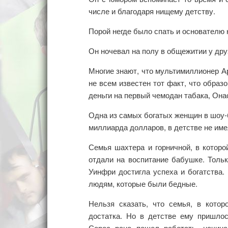
числе и благодаря нищему детству.
Порой негде было спать и основателю 
Он ночевал на полу в общежитии у дру
Многие знают, что мультимиллионер А
не всем известен тот факт, что образо
деньги на первый чемодан табака, Она
Одна из самых богатых женщин в шоу-б
миллиарда долларов, в детстве не им
Семья шахтера и горничной, в которо
отдали на воспитание бабушке. Тольк
Уинфри достигла успеха и богатства
людям, которые были бедные.
Нельзя сказать, что семья, в кото
достатка. Но в детстве ему пришло
Сорос рано пошел работать, начин