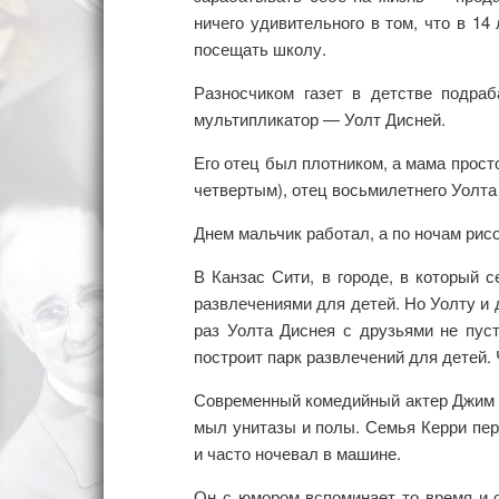
ничего удивительного в том, что в 14
посещать школу.
Разносчиком газет в детстве подраб
мультипликатор — Уолт Дисней.
Его отец был плотником, а мама прост
четвертым), отец восьмилетнего Уолта
Днем мальчик работал, а по ночам рис
В Канзас Сити, в городе, в который 
развлечениями для детей. Но Уолту и 
раз Уолта Диснея с друзьями не пуст
построит парк развлечений для детей.
Современный комедийный актер Джим К
мыл унитазы и полы. Семья Керри пер
и часто ночевал в машине.
Он с юмором вспоминает то время и сч