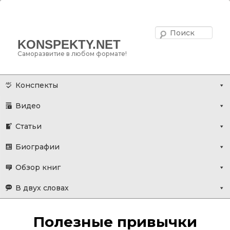
Поис
KONSPEKTY.NET
Саморазвитие в любом формате!
Главное меню
Перейти
Конспекты
к
Видео
основному
содержимому
Статьи
Биографии
Обзор книг
В двух словах
Полезные привычки