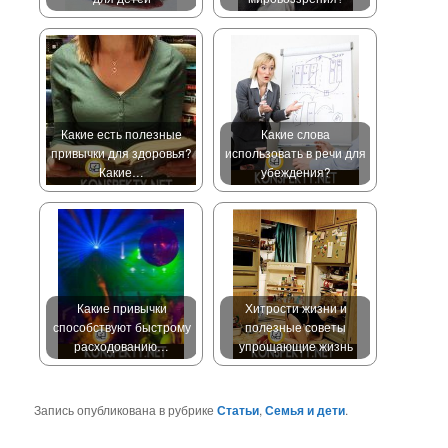
Какие есть полезные
Какие слова
привычки для здоровья?
использовать в речи для
Какие…
убеждения?
Какие привычки
Хитрости жизни и
способствуют быстрому
полезные советы
расходованию…
упрощающие жизнь
Запись опубликована в рубрике
Статьи
,
Семья и дети
.