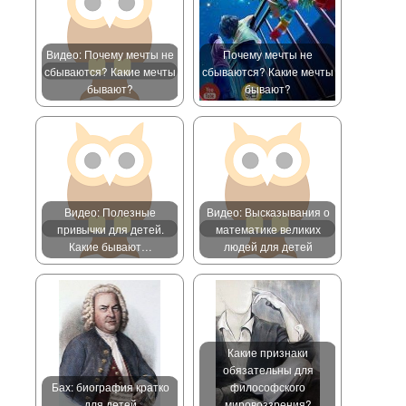
Видео: Почему мечты не
Почему мечты не
сбываются? Какие мечты
сбываются? Какие мечты
бывают?
бывают?
Видео: Полезные
Видео: Высказывания о
привычки для детей.
математике великих
Какие бывают…
людей для детей
Какие признаки
обязательны для
Бах: биография кратко
философского
для детей
мировоззрения?