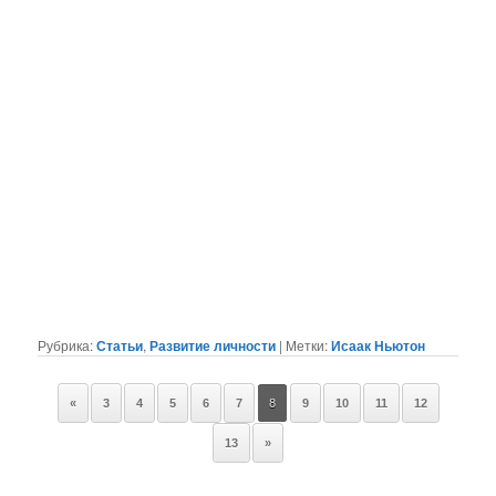
Рубрика:
Статьи
,
Развитие личности
|
Метки:
Исаак Ньютон
Навигация
«
3
4
5
6
7
8
9
10
11
12
по
записям
13
»