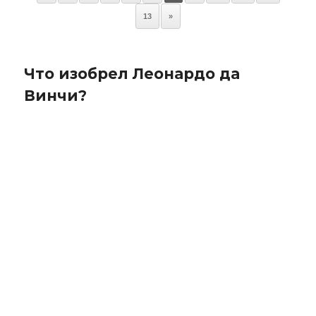
записям
13
»
Что изобрел Леонардо да
Винчи?