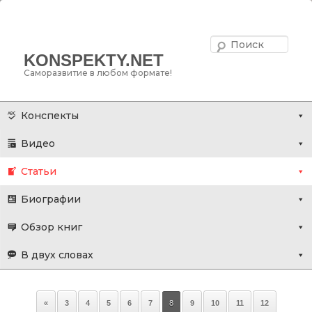
Поис
KONSPEKTY.NET
Саморазвитие в любом формате!
Главное меню
Перейти
Перейти
Конспекты
к
к
Видео
основному
дополнительному
содержимому
содержимому
Статьи
Биографии
Обзор книг
В двух словах
Навигация
«
3
4
5
6
7
8
9
10
11
12
по