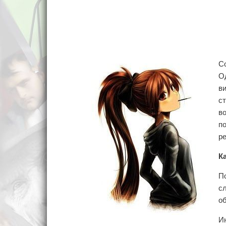
С
О
в
с
в
п
р
К
П
с
о
И