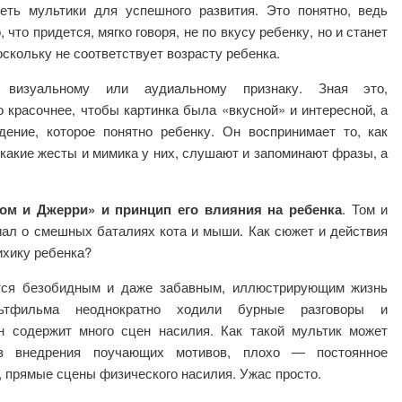
еть мультики для успешного развития. Это понятно, ведь
то придется, мягко говоря, не по вкусу ребенку, но и станет
скольку не соответствует возрасту ребенка.
 визуальному или аудиальному признаку. Зная это,
 красочнее, чтобы картинка была «вкусной» и интересной, а
ение, которое понятно ребенку. Он воспринимает то, как
, какие жесты и мимика у них, слушают и запоминают фразы, а
ом и Джерри» и принцип его влияния на ребенка
. Том и
иал о смешных баталиях кота и мыши. Как сюжет и действия
ихику ребенка?
тся безобидным и даже забавным, иллюстрирующим жизнь
ьтфильма неоднократно ходили бурные разговоры и
н содержит много сцен насилия. Как такой мультик может
з внедрения поучающих мотивов, плохо — постоянное
, прямые сцены физического насилия. Ужас просто.