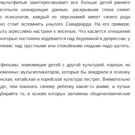
 мультфильм заинтересовывает все больше детей раннего
 всплыли шокирующие данные, раскрывшие глаза сюжет
ю психологов, каждый из персонажей имеет своего рода
ко стоит вспомнить унылого Сквидварда. На его примере,
ыть агрессивно настроен к веселью. Что касается отношения
 которые постоянно издеваются над бедняжкой в депрессии, у
тление: над грустными или спокойными людьми надо шутить,
тфильмы, знакомящие детей с другой культурой, хороши, но
ременных мультипликаторов, которые бы внедряли в психику
ская, китайская и корейская культура пестрит. Внимательно
жде, чем показать своему ребенку какое-то аниме, а лучше
дбирайте те, в основе которых заложены общечеловеческие