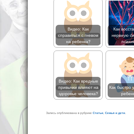
Видео: Как
Как восст
справиться с гневом
нервную си
на ребенка?
психи
Видео: Как вредные
привычки влияют на
Как быстро 
здоровье человека?
ребен
Запись опубликована в рубрике
Статьи
,
Семья и дети
.