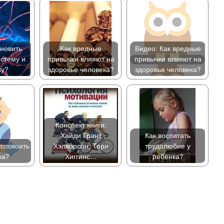
ановить
Как вредные
Видео: Как вредные
стему и
привычки влияют на
привычки влияют на
ку?
здоровье человека?
здоровье человека?
Конспект книги:
Хайди Грант
Как воспитать
успокоить
Хэлворсон, Тори
трудолюбие у
ка?
Хиггинс…
ребенка?