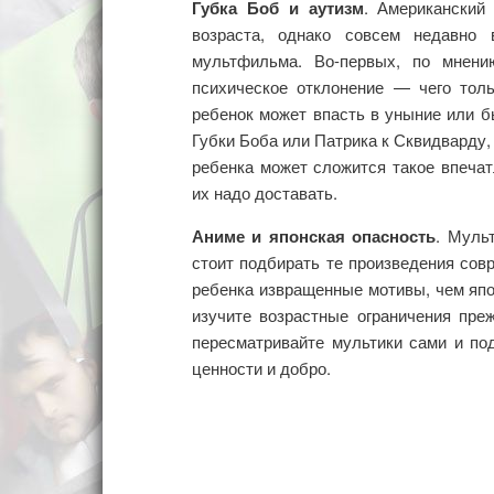
Губка Боб и аутизм
. Американский
возраста, однако совсем недавно
мультфильма. Во-первых, по мнени
психическое отклонение — чего толь
ребенок может впасть в уныние или б
Губки Боба или Патрика к Сквидварду,
ребенка может сложится такое впеча
их надо доставать.
Аниме и японская опасность
. Муль
стоит подбирать те произведения сов
ребенка извращенные мотивы, чем япон
изучите возрастные ограничения пре
пересматривайте мультики сами и по
ценности и добро.