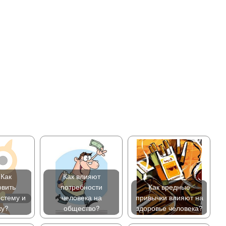
 Как
Как влияют
овить
потребности
Как вредные
стему и
человека на
привычки влияют на
ку?
общество?
здоровье человека?