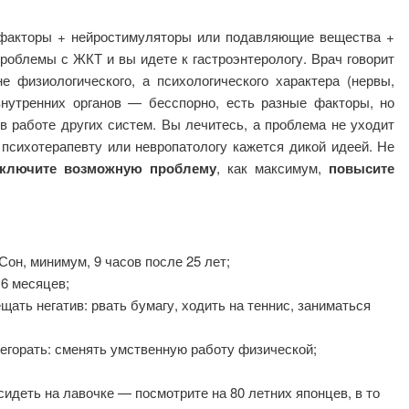
 факторы + нейростимуляторы или подавляющие вещества +
проблемы с ЖКТ и вы идете к гастроэнтерологу. Врач говорит
е физиологического, а психологического характера (нервы,
 внутренних органов — бесспорно, есть разные факторы, но
в работе других систем. Вы лечитесь, а проблема не уходит
 психотерапевту или невропатологу кажется дикой идеей. Не
сключите возможную проблему
, как максимум,
повысите
он, минимум, 9 часов после 25 лет;
 6 месяцев;
ть негатив: рвать бумагу, ходить на теннис, заниматься
егорать: сменять умственную работу физической;
сидеть на лавочке — посмотрите на 80 летних японцев, в то