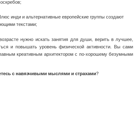
боскребов;
люс инди и альтернативные европейские группы создают
яющими текстами;
зрасте нужно искать занятия для души, верить в лучшее,
ться и повышать уровень физической активности. Вы сами
 главным креативным архитектором с по-хорошему безумными
етесь с навязчивыми мыслями и страхами
?