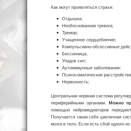
Как могут проявляться страхи:
Отдышка;
Необоснованная тревога;
Тремор;
Учащенное сердцебиение;
Компульсивно-обсессивные дейст
Бессонница;
Упадок сил;
Аутоиммунные заболевания;
Психосоматические расстройства
Нервозность;
Центральная нервная система регулиру
периферийными органами.
Можно пр
помощью нейромедиаторов передаю
Получается такая себе цикличная сис
мозга в тело. Если есть сбой одного и