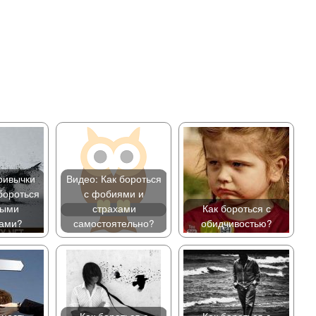
ривычки
Видео: Как бороться
 бороться
с фобиями и
ными
страхами
Как бороться с
ами?
самостоятельно?
обидчивостью?