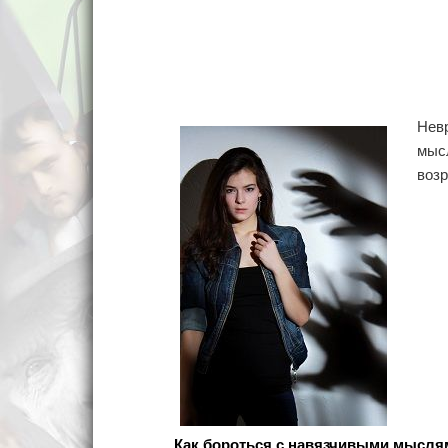
Нев
мыс
воз
Как бороться с навязчивыми мысля