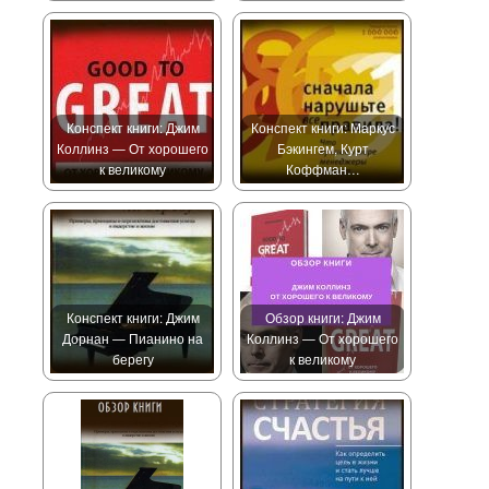
Конспект книги: Джим
Конспект книги: Маркус
Коллинз — От хорошего
Бэкингем, Курт
к великому
Коффман…
Конспект книги: Джим
Обзор книги: Джим
Дорнан — Пианино на
Коллинз — От хорошего
берегу
к великому