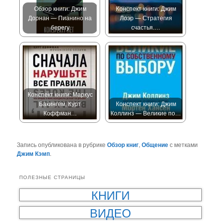
Обзор книги: Джим
Конспект книги: Джим
Дорнан — Пианино на
Лоэр — Стратегия
берегу
счастья.…
Конспект книги: Маркус
Бакингем, Курт
Конспект книги: Джим
Коффман…
Коллинз — Великие по…
Запись опубликована в рубрике
Обзор книг
,
Общение
с метками
Джим Кэмп
.
ПОЛЕЗНЫЕ СТРАНИЦЫ
КНИГИ
ВИДЕО