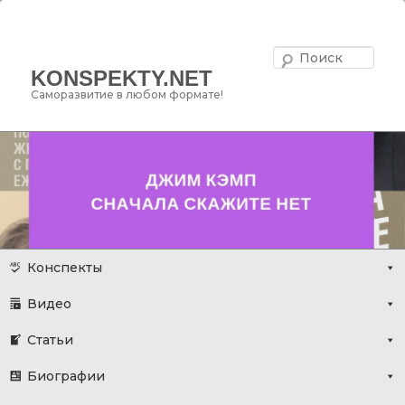
Поис
KONSPEKTY.NET
Саморазвитие в любом формате!
Главное меню
Перейти
Конспекты
к
Видео
основному
содержимому
Статьи
Биографии