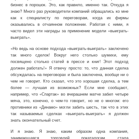
бизнес в порошок. Это, как правило, именно так. Откуда я
знаю? Много раз руководители компаний обращались ко мне
как к специалисту по переговорам, когда их фирмы
оказывались в отчаянном положении. Работая с ними, я
часто видел эти награды за применение модели «выиграть-
выиграть».
«Но ведь на основе подхода «выиграть-выиграть» заключено
так много сделок! Вокруг него столько шумихи, ему
посвящено столько статей в прессе и книг! Этот подход
должен работать!» Я отвечу просто: то, что данная сделка
обсуждалась на переговорах и была заключена, вообще ни о
чем не говорит. Кто сказал, что это хорошая сделка, а тем
более — лучшая из возможных? Если мне сообщают,
например, что «Спартак» во вчерашнем матче забил четыре
мяча, это, конечно, о чем-то говорит, но не о многом: его
противники из «Динамо» могли забить шесть, так что в этих
так называемых сделках «выиграть-выиграть» я должен
знать окончательный счет.
И я знаю. Я знаю, каким образом одна компания,
занимающаяся торговлей покаталогам, стала