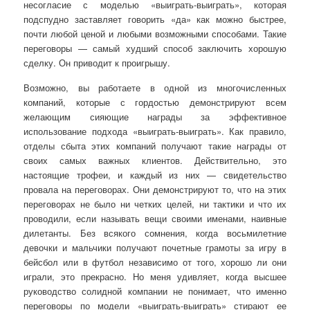
несогласие с моделью «выиграть-выиграть», которая
подспудно заставляет говорить «да» как можно быстрее,
почти любой ценой и любыми возможными способами. Такие
переговоры — самый худший способ заключить хорошую
сделку. Он приводит к проигрышу.
Возможно, вы работаете в одной из многочисленных
компаний, которые с гордостью демонстрируют всем
желающим сияющие награды за эффективное
использование подхода «выиграть-выиграть». Как правило,
отделы сбыта этих компаний получают такие награды от
своих самых важных клиентов. Действительно, это
настоящие трофеи, и каждый из них — свидетельство
провала на переговорах. Они демонстрируют то, что на этих
переговорах не было ни четких целей, ни тактики и что их
проводили, если называть вещи своими именами, наивные
дилетанты. Без всякого сомнения, когда восьмилетние
девочки и мальчики получают почетные грамоты за игру в
бейсбол или в футбол независимо от того, хорошо ли они
играли, это прекрасно. Но меня удивляет, когда высшее
руководство солидной компании не понимает, что именно
переговоры по модели «выиграть-выиграть» стирают ее