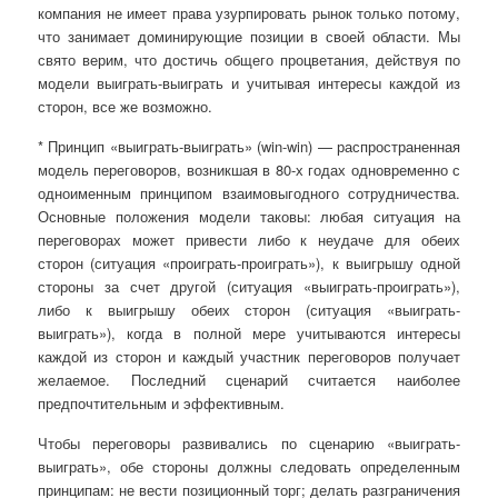
компания не имеет права узурпировать рынок только потому,
что занимает доминирующие позиции в своей области. Мы
свято верим, что достичь общего процветания, действуя по
модели выиграть-выиграть и учитывая интересы каждой из
сторон, все же возможно.
* Принцип «выиграть-выиграть» (win-win) — распространенная
модель переговоров, возникшая в 80-х годах одновременно с
одноименным принципом взаимовыгодного сотрудничества.
Основные положения модели таковы: любая ситуация на
переговорах может привести либо к неудаче для обеих
сторон (ситуация «проиграть-проиграть»), к выигрышу одной
стороны за счет другой (ситуация «выиграть-проиграть»),
либо к выигрышу обеих сторон (ситуация «выиграть-
выиграть»), когда в полной мере учитываются интересы
каждой из сторон и каждый участник переговоров получает
желаемое. Последний сценарий считается наиболее
предпочтительным и эффективным.
Чтобы переговоры развивались по сценарию «выиграть-
выиграть», обе стороны должны следовать определенным
принципам: не вести позиционный торг; делать разграничения