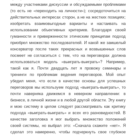
между участниками дискуссии и обсуждаемыми проблемами
(то есть не «переходить на личности»); сосредоточиться на
действительных интересах сторон, а не на жестких позициях;
изобретать взаимовыгодные варианты и настаивать на
использовании объективных критериев. Благодаря своей
гуманности и приверженности этическим принципам подход
приобрел множество последователей. И какой же замшелый
консерватор после таких прекрасных и возвышенных слов
посмеет не согласиться с тем, что на переговорах должна
использоваться модель «выиграть-выиграть»? Например,
такой как я. Почти двадцать лет я провожу семинары и
тренинги по проблемам ведения переговоров. Мой опыт
убедил меня, что если в качестве основы для успешных
переговоров мы используем подход «выиграть-выиграть», то
почти наверняка движемся в неверном направлении: в
бизнесе, в личной жизни и в любой другой области. Эту книгу
и мою систему в целом следует рассматривать как критику
подхода «выиграть-выиграть» и всех его разновидностей. В
качестве заголовка я мог выбрать множество положений
своей системы, но выбрал это: «Сначала скажите «нет». Я
сделал это намеренно, чтобы подчеркнуть свое глубокое