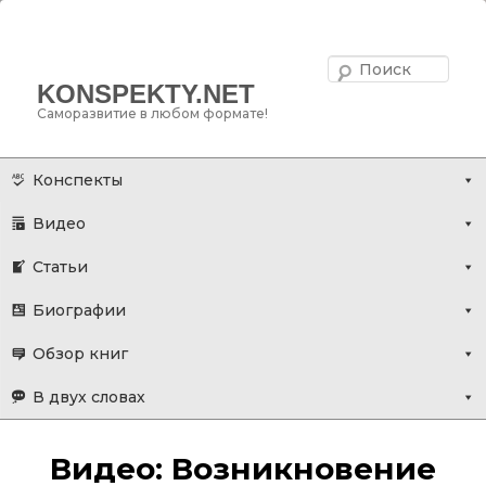
Поис
KONSPEKTY.NET
Саморазвитие в любом формате!
Главное меню
Перейти
Конспекты
к
Видео
основному
содержимому
Статьи
Биографии
Обзор книг
В двух словах
Видео: Возникновение