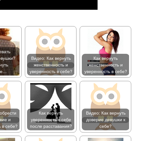
евать
евушки?
Видео: Как вернуть
Как вернуть
нуть
женственность и
женственность и
ие…
уверенность в себе?
уверенность в себе?
 обрести
Как вернуть
Видео: Как вернуть
вие и
уверенность в себе
доверие девушки к
 в себе?
после расставания?
себе?