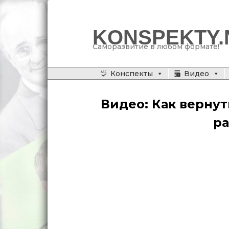
KONSPEKTY.
Саморазвитие в любом формате!
Главное меню
Конспекты
Видео
Перейти
к
Видео: Как вернут
основному
ра
содержимому