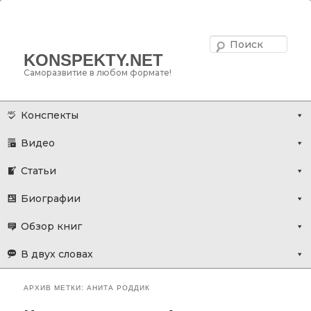
Поис
KONSPEKTY.NET
Саморазвитие в любом формате!
Главное меню
Перейти
Перейти
Конспекты
к
к
Видео
основному
дополнительному
содержимому
содержимому
Статьи
Биографии
Обзор книг
В двух словах
АРХИВ МЕТКИ:
АНИТА РОДДИК