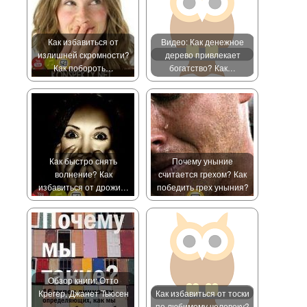
Как избавиться от
Видео: Как денежное
излишней скромности?
дерево привлекает
Как побороть…
богатство? Как…
Как быстро снять
Почему уныние
волнение? Как
считается грехом? Как
избавиться от дрожи…
победить грех уныния?
Обзор книги: Отто
Крегер, Джанет Тьюсен
Как избавиться от тоски
—…
по любимому человеку?