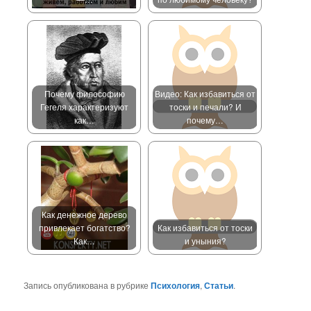
Почему философию
Видео: Как избавиться от
Гегеля характеризуют
тоски и печали? И
как…
почему…
Как денежное дерево
привлекает богатство?
Как избавиться от тоски
Как…
и уныния?
Запись опубликована в рубрике
Психология
,
Статьи
.