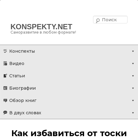
Поис
KONSPEKTY.NET
Саморазвитие в любом формате!
Главное меню
Перейти
Конспекты
к
Видео
основному
содержимому
Статьи
Биографии
Обзор книг
В двух словах
Как избавиться от тоски