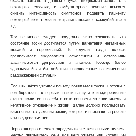
оказать помощь в данном случае. Медикаментозное, а, в
некоторых случаях, и амбулаторное лечение поможет
снизить интенсивность симптомов, подарить пациенту
некоторый вкус к жизни, устранить мысли о самоубийстве и
т.д.
Тем не менее, следует предельно ясно осознавать, что
состояние тоски достигается путём нагнетания негативных
мыслей и переживаний. Те случаи, когда человек
предпочитает предаваться сожалениям и сетованиям
заканчиваются депрессией и апатией. Гораздо более
здравыми были бы действия направленные на изменения
раздражающей ситуации.
Если вы чётко уяснили почему появляется тоска и готовы с
ней бороться, то первым шагом на пути к выздоровлению
станет принятие на себя ответственности за свои мысли и
негативное отношение к жизни. Далее должно последовать
изменение тех условий жизни, которые и вызывают агрессию
или неудовольствие.
Перво-наперво следует определиться с жизненными целями.
Честно признайтесь себе для чего живёте или хотели бы