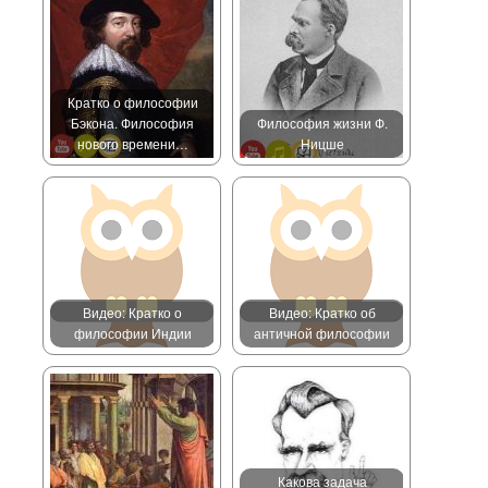
Кратко о философии
Бэкона. Философия
Философия жизни Ф.
нового времени…
Ницше
Видео: Кратко о
Видео: Кратко об
философии Индии
античной философии
Какова задача