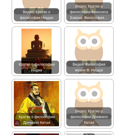
Видео: Кратко о
Видео: Кратко о
философии Френсиса
философии Ницше
Бэкона. Философия…
Кратко о философии
Видео: Философия
Индии
жизни Ф. Ницше
Видео: Кратко о
Кратко о философии
философии Древнего
Древнего Китая
Китая