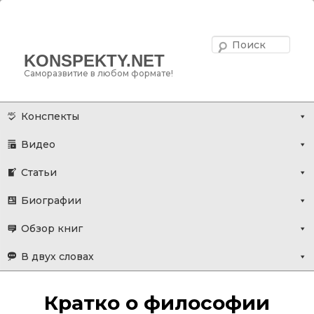
Поис
KONSPEKTY.NET
Саморазвитие в любом формате!
Главное меню
Перейти
Конспекты
к
Видео
основному
содержимому
Статьи
Биографии
Обзор книг
В двух словах
Кратко о философии