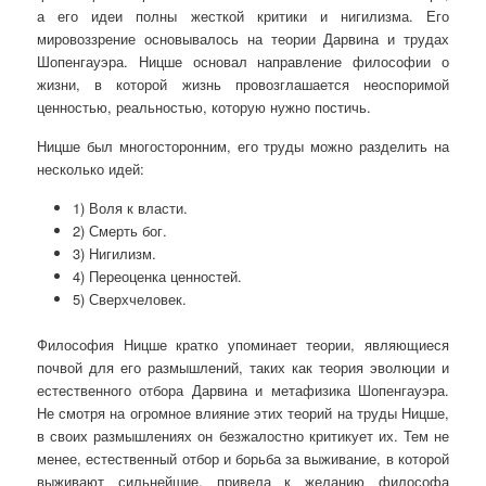
а его идеи полны жесткой критики и нигилизма. Его
мировоззрение основывалось на теории Дарвина и трудах
Шопенгауэра. Ницше основал направление философии о
жизни, в которой жизнь провозглашается неоспоримой
ценностью, реальностью, которую нужно постичь.
Ницше был многосторонним, его труды можно разделить на
несколько идей:
1) Воля к власти.
2) Смерть бог.
3) Нигилизм.
4) Переоценка ценностей.
5) Сверхчеловек.
Философия Ницше кратко упоминает теории, являющиеся
почвой для его размышлений, таких как теория эволюции и
естественного отбора Дарвина и метафизика Шопенгауэра.
Не смотря на огромное влияние этих теорий на труды Ницше,
в своих размышлениях он безжалостно критикует их. Тем не
менее, естественный отбор и борьба за выживание, в которой
выживают сильнейшие, привела к желанию философа