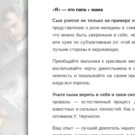
«Я» — это папа + мама
Сын учится не только на примере о
представление о роли женщины в семь
что можно быть уверенным в себе, н
или хуже по субъективным (от этой 
лучшие стороны в окружающих.
Приобщайте мальчика к красивым мес
воспитывайте черты джентльмена в 
нежность и показывайте на своем пр
когда все порознь.
Учите сына верить в себя и свои си
провалы — естественный процесс д
известных и сильных личностей. Как к
оптимизм У. Черчилля.
Ваш опыт — лучший двигатель нашего 
воспитать в мальчике уверенность в с