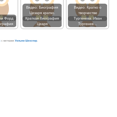
Видео: Биография
Видео: Кратко о
Цезаря кратко.
творчестве
ри Форд
Краткая биография
Тургенева. Иван
ография
Цеаря
Тургенев…
х
с метками
Уильям Шекспир
.