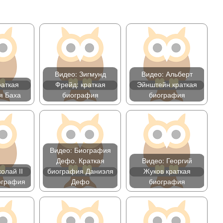
Видео: Зигмунд
Видео: Альберт
раткая
Фрейд: краткая
Эйнштейн краткая
я Баха
биография
биография
Видео: Биография
Дефо. Краткая
Видео: Георгий
олай II
биография Даниэля
Жуков краткая
ография
Дефо
биография