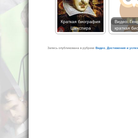
Краткая биография
Видео: Ген
Шекспира
краткая би
Запись опубликована в рубрике
Видео
,
Достижения и успе