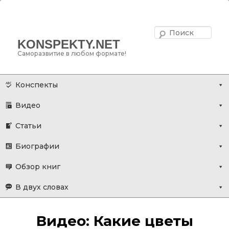
Поис
KONSPEKTY.NET
Саморазвитие в любом формате!
Главное меню
Перейти
Конспекты
к
Видео
основному
содержимому
Статьи
Биографии
Обзор книг
В двух словах
Видео: Какие цветы