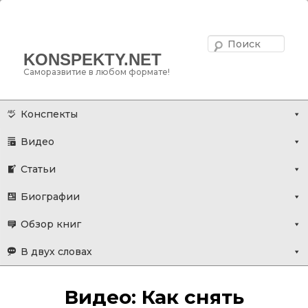
Поис
KONSPEKTY.NET
Саморазвитие в любом формате!
Главное меню
Перейти
Конспекты
к
Видео
основному
содержимому
Статьи
Биографии
Обзор книг
В двух словах
Видео: Как снять