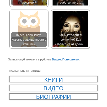
условиях?
собственного…
Видео: Как вызвать
Как быстро снять
чувство защищенности у
волнение? Как
женщин?
избавиться от дрожи…
Запись опубликована в рубрике
Видео
,
Психология
.
ПОЛЕЗНЫЕ СТРАНИЦЫ
КНИГИ
ВИДЕО
БИОГРАФИИ