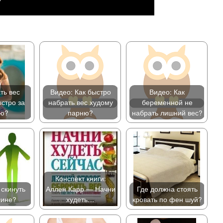
ть вес
Видео: Как быстро
Видео: Как
стро за
набрать вес худому
беременной не
лю?
парню?
набрать лишний вес?
Конспект книги:
 скинуть
Аллен Карр — Начни
Где должна стоять
чине?
худеть…
кровать по фен шуй?