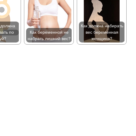
 должна
Как должна набирать
вать по
Как беременной не
вес беременная
уй?
набрать лишний вес?
женщина?