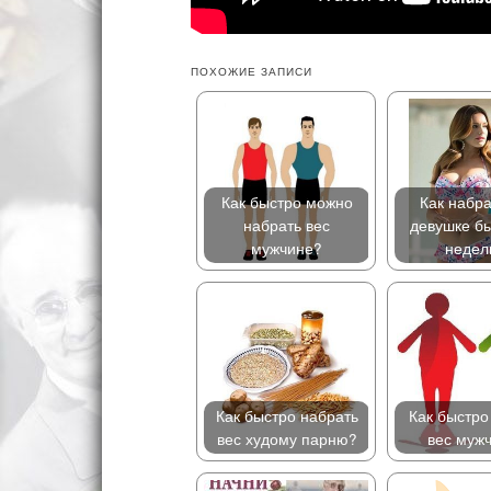
ПОХОЖИЕ ЗАПИСИ
Как быстро можно
Как набра
набрать вес
девушке бы
мужчине?
неде
Как быстро набрать
Как быстро
вес худому парню?
вес муж