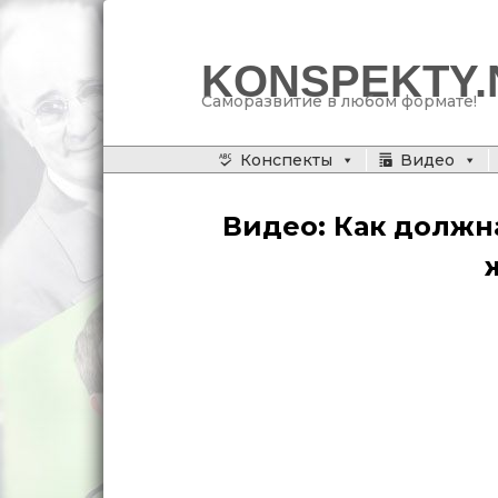
KONSPEKTY.
Саморазвитие в любом формате!
Главное меню
Конспекты
Видео
Перейти
к
Видео: Как должн
основному
содержимому