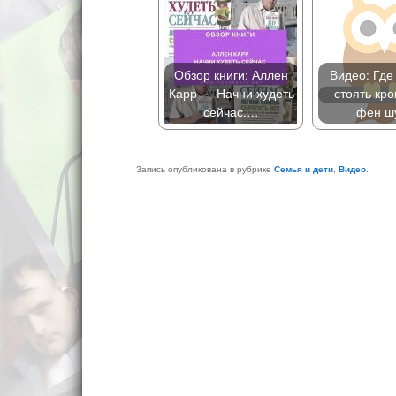
Обзор книги: Аллен
Видео: Где
Карр — Начни худеть
стоять кро
сейчас.…
фен ш
Запись опубликована в рубрике
Семья и дети
,
Видео
.