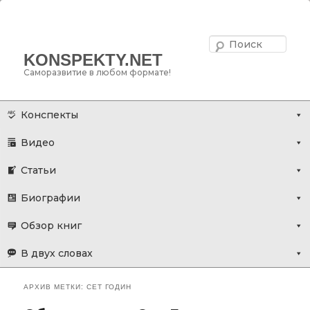
Поис
KONSPEKTY.NET
Саморазвитие в любом формате!
Главное меню
Перейти
Перейти
Конспекты
к
к
Видео
основному
дополнительному
содержимому
содержимому
Статьи
Биографии
Обзор книг
В двух словах
АРХИВ МЕТКИ:
СЕТ ГОДИН