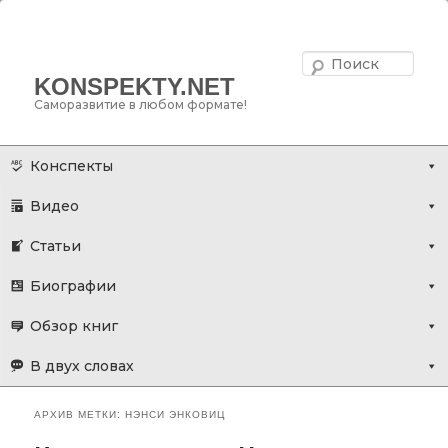
Поис
KONSPEKTY.NET
Саморазвитие в любом формате!
Главное меню
Перейти
Перейти
Конспекты
к
к
Видео
основному
дополнительному
содержимому
содержимому
Статьи
Биографии
Обзор книг
В двух словах
АРХИВ МЕТКИ:
НЭНСИ ЭНКОВИЦ