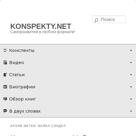
Поис
KONSPEKTY.NET
Саморазвитие в любом формате!
Главное меню
Перейти
Перейти
Конспекты
к
к
Видео
основному
дополнительному
содержимому
содержимому
Статьи
Биографии
Обзор книг
В двух словах
АРХИВ МЕТКИ:
МАЙКЛ СЭНДЕЛ