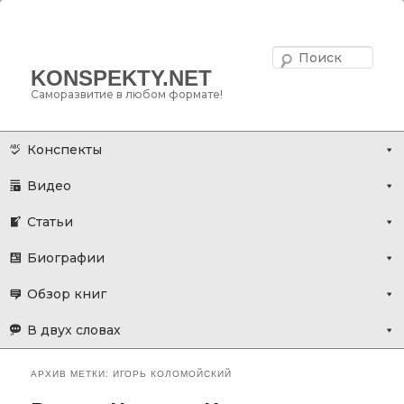
Поис
KONSPEKTY.NET
Саморазвитие в любом формате!
Главное меню
Перейти
Перейти
Конспекты
к
к
Видео
основному
дополнительному
содержимому
содержимому
Статьи
Биографии
Обзор книг
В двух словах
АРХИВ МЕТКИ:
ИГОРЬ КОЛОМОЙСКИЙ