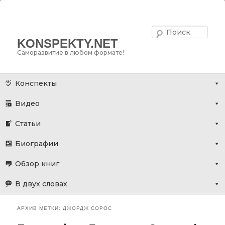
Поис
KONSPEKTY.NET
Саморазвитие в любом формате!
Главное меню
Перейти
Перейти
Конспекты
к
к
Видео
основному
дополнительному
содержимому
содержимому
Статьи
Биографии
Обзор книг
В двух словах
АРХИВ МЕТКИ:
ДЖОРДЖ СОРОС