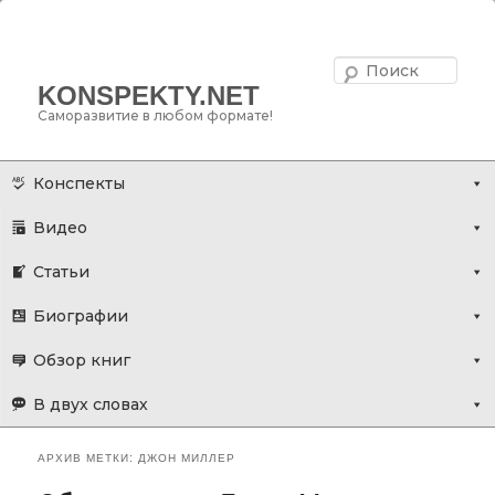
Поис
KONSPEKTY.NET
Саморазвитие в любом формате!
Главное меню
Перейти
Перейти
Конспекты
к
к
Видео
основному
дополнительному
содержимому
содержимому
Статьи
Биографии
Обзор книг
В двух словах
АРХИВ МЕТКИ:
ДЖОН МИЛЛЕР