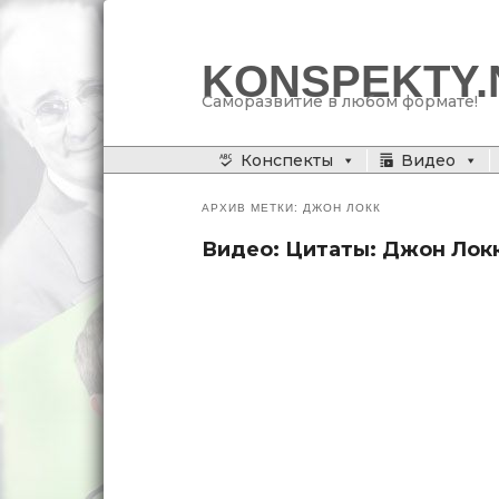
KONSPEKTY.
Саморазвитие в любом формате!
Главное меню
Конспекты
Видео
Перейти
Перейти
к
к
АРХИВ МЕТКИ:
ДЖОН ЛОКК
основному
дополнительному
Видео: Цитаты: Джон Локк
содержимому
содержимому