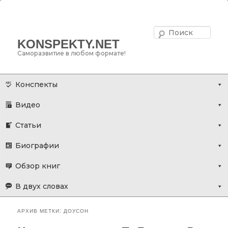
Поис
KONSPEKTY.NET
Саморазвитие в любом формате!
Главное меню
Перейти
Перейти
Конспекты
к
к
Видео
основному
дополнительному
содержимому
содержимому
Статьи
Биографии
Обзор книг
В двух словах
АРХИВ МЕТКИ:
ДОУСОН